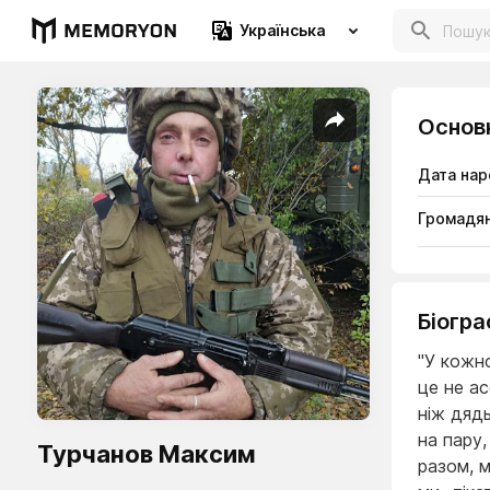
Українська
Основ
Дата на
Громадян
Біогра
"У кожно
це не а
ніж дядь
на пару,
Турчанов Максим
разом, м