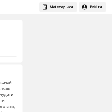
Мої сторінки
Ввійти
звичай
ільше
 чудити
ати
еготати,