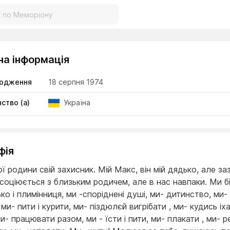
на інформація
родження
18 серпня 1974
ство (а)
Україна
фія
ї родини свій захисник. Мій Макс, він мій дядько, але за
ссоціюється з близьким родичем, але в нас навпаки. Ми б
ко і плимінниця, ми -споріднені душі, ми- дитинство, ми-
 ми- пити і курити, ми- піздюлєй вигрібати , ми- кудись іх
и- працювати разом, ми - їсти і пити, ми- плакати , ми- р