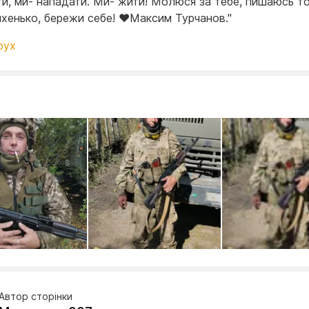
ати, ми- нападати. Ми- жити! Молюся за тебе, пишаюсь т
ихенько, бережи себе! ❤️Максим Турчанов."
рух
Автор сторінки