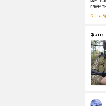
ми- тік
плачу т
Ольга Б
Фото