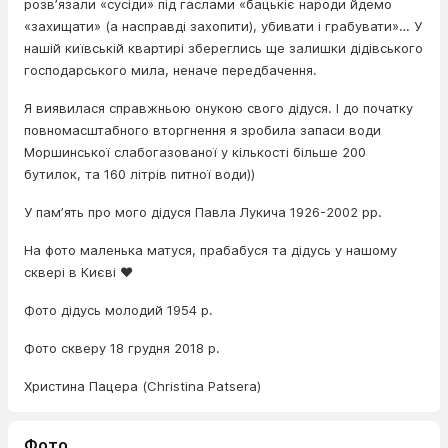
розвʼязали «сусіди» під гаслами «бацькіє народи йдемо
«захищати» (а насправді захопити), убивати і грабувати»… У
нашій київській квартирі збереглись ще залишки дідівського
господарського мила, неначе передбачення.
Я виявилася справжньою онукою свого дідуся. І до початку
повномасштабного вторгнення я зробила запаси води
Моршинської слабогазованої у кількості більше 200
бутилок, та 160 літрів питної води))
У памʼять про мого дідуся Павла Лукича 1926-2002 рр.
На фото маленька матуся, прабабуся та дідусь у нашому
сквері в Києві ❤️
Фото дідусь молодий 1954 р.
Фото скверу 18 грудня 2018 р.
Христина Пацера (Christina Patsera)
Фото