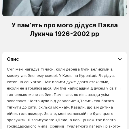
У памʼять про мого дідуся Павла
Лукича 1926-2002 рр
Опис
Сніг мені нагадує ті часи, коли дерева були великими в
моєму улюбленому сквері. У Києві на Куренівці. Як дідусь
катав на санчатах… Міг возити дуже довго стежками,
ніколи не втомлювався. Він був найкращим дідусем у світі, і
так сильно мене любив. Памʼятаю, як він завжди усім
запасався. Часто чула від дорослих: «Досить так багато
тягнути до хати, скільки можна!». Казали, що він дитина
війни, голодомору. Звісно, мені маленькій не було цього
зрозуміти. Я запитувала: «Дєда, а навіщо нам так багато
господарського мила, сірників, туалетного паперу і різного-