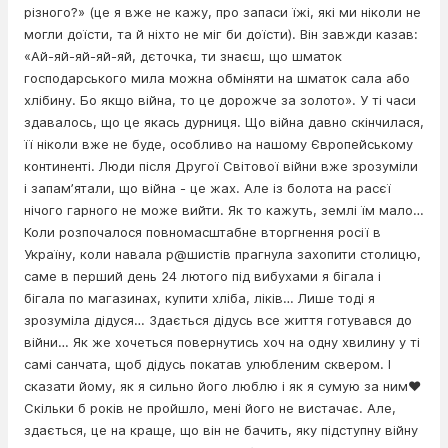
різного?» (це я вже не кажу, про запаси їжі, які ми ніколи не
могли доїсти, та й ніхто не міг би доїсти). Він завжди казав:
«Ай-яй-яй-яй-яй, дєточка, ти знаєш, що шматок
господарського мила можна обміняти на шматок сала або
хлібину. Бо якщо війна, то це дорожче за золото». У ті часи
здавалось, що це якась дурниця. Що війна давно скінчилася,
її ніколи вже не буде, особливо на нашому Європейському
континенті. Люди після Другої Світової війни вже зрозуміли
і запамʼятали, що війна - це жах. Але із болота на расєї
нічого гарного не може вийти. Як то кажуть, землі їм мало…
Коли розпочалося повномасштабне вторгнення росії в
Україну, коли навала р@шистів прагнула захопити столицю,
саме в перший день 24 лютого під вибухами я бігала і
бігала по магазинах, купити хліба, ліків… Лише тоді я
зрозуміла дідуся… Здається дідусь все життя готувався до
війни… Як же хочеться повернутись хоч на одну хвилину у ті
самі санчата, щоб дідусь покатав улюбленим сквером. І
сказати йому, як я сильно його люблю і як я сумую за ним❤️
Скільки б років не пройшло, мені його не вистачає. Але,
здається, це на краще, що він не бачить, яку підступну війну