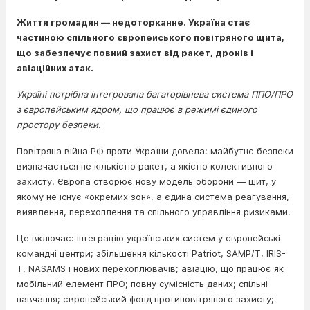
Життя громадян — недоторканне. Україна стає
частиною спільного європейського повітряного щита,
що забезпечує повний захист від ракет, дронів і
авіаційних атак.
Україні потрібна інтегрована багаторівнева система ППО/ПРО
з європейським ядром, що працює в режимі єдиного
простору безпеки.
Повітряна війна РФ проти України довела: майбутнє безпеки
визначається не кількістю ракет, а якістю колективного
захисту. Європа створює нову модель оборони — щит, у
якому не існує «окремих зон», а єдина система реагування,
виявлення, перехоплення та спільного управління ризиками.
Це включає: інтеграцію українських систем у європейські
командні центри; збільшення кількості Patriot, SAMP/T, IRIS-
T, NASAMS і нових перехоплювачів; авіацію, що працює як
мобільний елемент ПРО; повну сумісність даних; спільні
навчання; європейський фонд протиповітряного захисту;