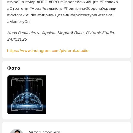
#Україна #Мир #ППО #ПРО #ЄвропейськийЩит #Безпека
#Стратегія #НоваРеальність #ПовітрянаОборонаУкраїни
#PivtorakStudio #МирнийДизайн #АрхітектураБезпеки
#MemoryOn
Нова Реальність. Україна. Мирний План. Pivtorak.Studio.
24.11.2025
https://www.instagram.com/pivtorak.studio
Фото
Автор сторінки