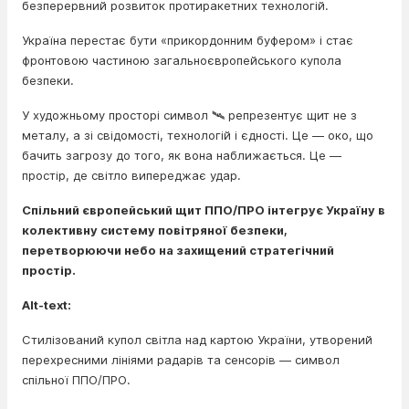
безперервний розвиток протиракетних технологій.
Україна перестає бути «прикордонним буфером» і стає
фронтовою частиною загальноєвропейського купола
безпеки.
У художньому просторі символ 🛰️ репрезентує щит не з
металу, а зі свідомості, технологій і єдності. Це — око, що
бачить загрозу до того, як вона наближається. Це —
простір, де світло випереджає удар.
Спільний європейський щит ППО/ПРО інтегрує Україну в
колективну систему повітряної безпеки,
перетворюючи небо на захищений стратегічний
простір.
Alt-text:
Стилізований купол світла над картою України, утворений
перехресними лініями радарів та сенсорів — символ
спільної ППО/ПРО.