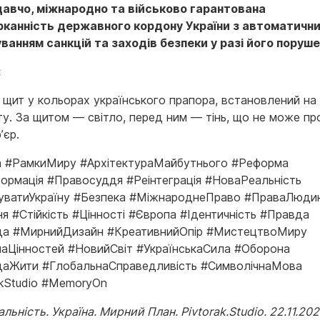
авчо, міжнародно та військово гарантована
канність державного кордону України з автоматичн
ванням санкцій та заходів безпеки у разі його поруше
:
 щит у кольорах українського прапора, встановлений на л
ту. За щитом — світло, перед ним — тінь, що не може пр
’єр.
а #РамкиМиру #АрхітектураМайбутнього #Реформа
ормація #Правосуддя #Реінтеграція #НоваРеальність
уватиУкраїну #Безпека #МіжнароднеПраво #ПраваЛюди
ня #Стійкість #Цінності #Європа #Ідентичність #Правда
а #МирнийДизайн #КреативнийОпір #МистецтвоМиру
аЦінностей #НовийСвіт #УкраїнськаСила #Оборона
аЖити #ГлобальнаСправедливість #СимволічнаМова
akStudio #MemoryOn
льність. Україна. Мирний План. Pivtorak.Studio. 22.11.20