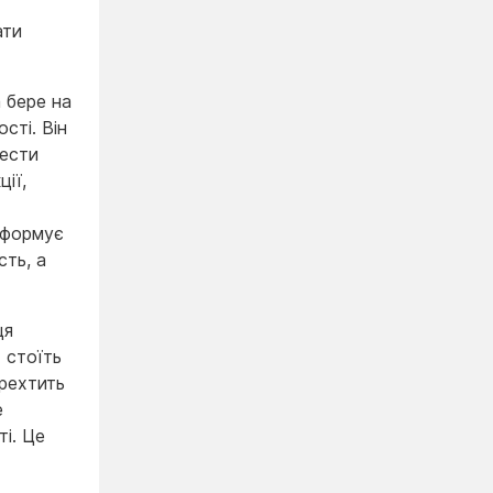
ати
 бере на
сті. Він
нести
ії,
 формує
сть, а
ця
 стоїть
ерехтить
е
ті. Це