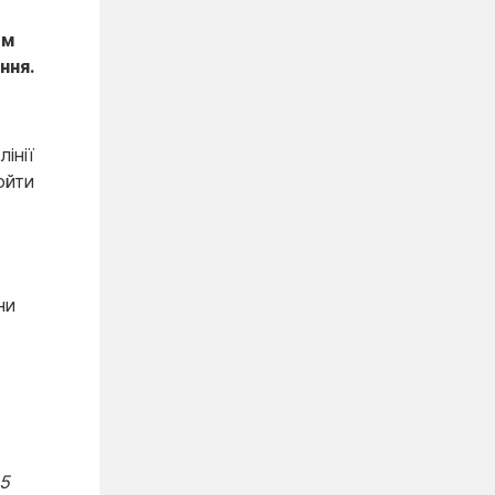
им
ння.
інії
ойти
ни
25