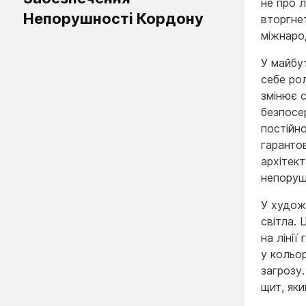
не про л
Непорушності Кордону
вторгне
міжнаро
У майбу
себе рол
змінює 
безпосе
постійн
гаранто
архітект
непоруш
У худож
світла. 
на лінії
у кольор
загрозу.
щит, яки