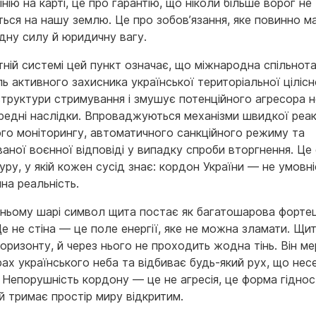
інію на карті, це про гарантію, що ніколи більше ворог не
ться на нашу землю. Це про зобов’язання, яке повинно м
дну силу й юридичну вагу.
тній системі цей пункт означає, що міжнародна спільнота
ь активного захисника української територіальної цілісно
структури стримування і змушує потенційного агресора 
редні наслідки. Впроваджуються механізми швидкої реакц
ого моніторингу, автоматичного санкційного режиму та
ваної воєнної відповіді у випадку спроби вторгнення. Це
уру, у якій кожен сусід знає: кордон України — не умовні
на реальність.
ньому шарі символ щита постає як багатошарова форте
Це не стіна — це поле енергії, яке не можна зламати. Щит
 горизонту, й через нього не проходить жодна тінь. Він м
ах українського неба та відбиває будь-який рух, що нес
 Непорушність кордону — це не агресія, це форма гіднос
й тримає простір миру відкритим.