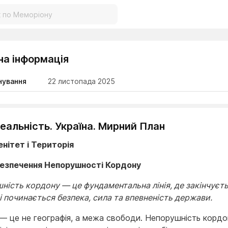
на інформація
нування
22 листопада 2025
еальність. Україна. Мирний План
енітет і Територія
Забезпечення Непорушності Кордону
ність кордону — це фундаментальна лінія, де закінчуєт
і починається безпека, сила та впевненість держави.
— це не географія, а межа свободи. Непорушність корд