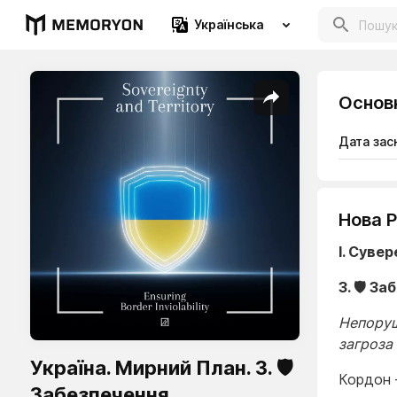
Українська
Основ
Дата зас
Нова Р
I. Сувер
3. 🛡️ 
Непоруш
загроза 
Україна. Мирний План. 3. 🛡️
Кордон 
Забезпечення