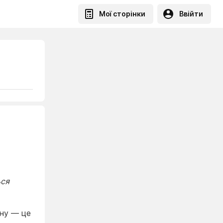
Мої сторінки
Ввійти
ься
ону — це