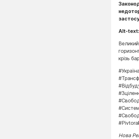
Законод
недотор
застосу
Alt-text
Великий
горизон
крізь бар
#Україн
#Трансф
#Відбуд
#Зцілен
#Свобод
#Систем
#Свобод
#Pivtor
Нова Реа