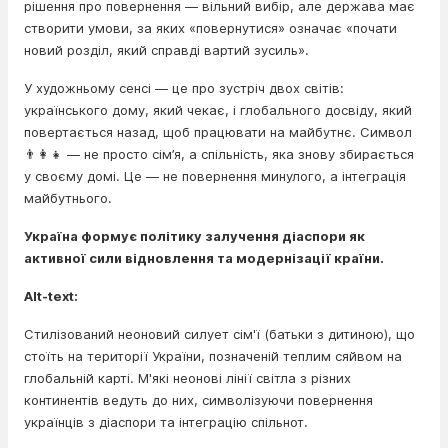
рішення про повернення — вільний вибір, але держава має
створити умови, за яких «повернутися» означає «почати
новий розділ, який справді вартий зусиль».
У художньому сенсі — це про зустріч двох світів:
українського дому, який чекає, і глобального досвіду, який
повертається назад, щоб працювати на майбутнє. Символ
👨‍👩‍👧 — не просто сім’я, а спільність, яка знову збирається
у своєму домі. Це — не повернення минулого, а інтеграція
майбутнього.
Україна формує політику залучення діаспори як
активної сили відновлення та модернізації країни.
Alt-text:
Стилізований неоновий силует сім'ї (батьки з дитиною), що
стоїть на території України, позначеній теплим сяйвом на
глобальній карті. М'які неонові лінії світла з різних
континентів ведуть до них, символізуючи повернення
українців з діаспори та інтеграцію спільнот.