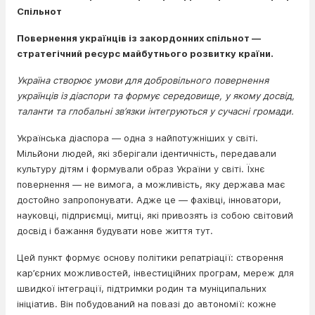
Спільнот
Повернення українців із закордонних спільнот —
стратегічний ресурс майбутнього розвитку країни.
Україна створює умови для добровільного повернення
українців із діаспори та формує середовище, у якому досвід,
таланти та глобальні зв’язки інтегруються у сучасні громади.
Українська діаспора — одна з найпотужніших у світі.
Мільйони людей, які зберігали ідентичність, передавали
культуру дітям і формували образ України у світі. Їхнє
повернення — не вимога, а можливість, яку держава має
достойно запропонувати. Адже це — фахівці, інноватори,
науковці, підприємці, митці, які привозять із собою світовий
досвід і бажання будувати нове життя тут.
Цей пункт формує основу політики репатріації: створення
кар’єрних можливостей, інвестиційних програм, мереж для
швидкої інтеграції, підтримки родин та муніципальних
ініціатив. Він побудований на повазі до автономії: кожне