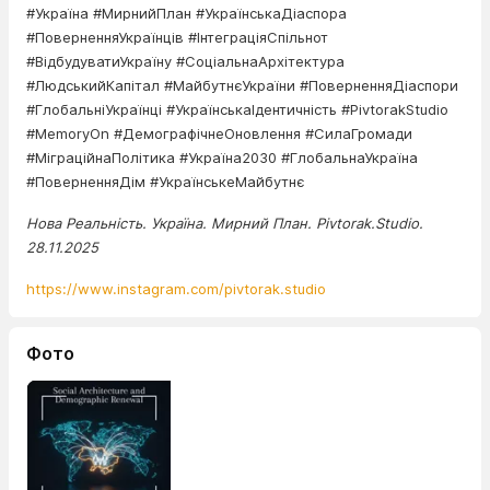
#Україна #МирнийПлан #УкраїнськаДіаспора
#ПоверненняУкраїнців #ІнтеграціяСпільнот
#ВідбудуватиУкраїну #СоціальнаАрхітектура
#ЛюдськийКапітал #МайбутнєУкраїни #ПоверненняДіаспори
#ГлобальніУкраїнці #УкраїнськаІдентичність #PivtorakStudio
#MemoryOn #ДемографічнеОновлення #СилаГромади
#МіграційнаПолітика #Україна2030 #ГлобальнаУкраїна
#ПоверненняДім #УкраїнськеМайбутнє
Нова Реальність. Україна. Мирний План. Pivtorak.Studio.
28.11.2025
https://www.instagram.com/pivtorak.studio
Фото