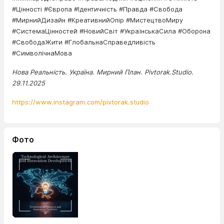
#Цінності #Європа #Ідентичність #Правда #Свобода
#МирнийДизайн #КреативнийОпір #МистецтвоМиру
#СистемаЦінностей #НовийСвіт #УкраїнськаСила #Оборона
#СвободаЖити #ГлобальнаСправедливість
#СимволічнаМова
Нова Реальність. Україна. Мирний План. Pivtorak.Studio.
29.11.2025
https://www.instagram.com/pivtorak.studio
Фото