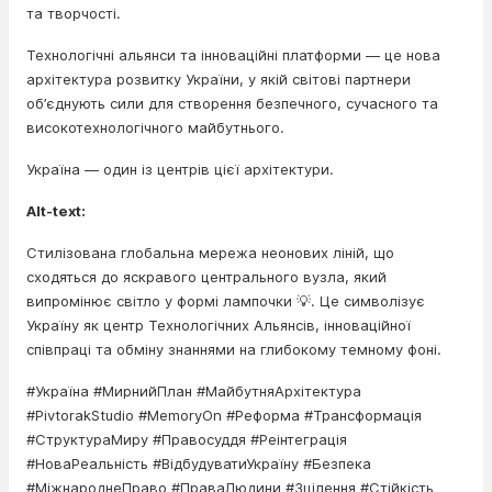
та творчості.
Технологічні альянси та інноваційні платформи — це нова
архітектура розвитку України, у якій світові партнери
об’єднують сили для створення безпечного, сучасного та
високотехнологічного майбутнього.
Україна — один із центрів цієї архітектури.
Alt-text:
Стилізована глобальна мережа неонових ліній, що
сходяться до яскравого центрального вузла, який
випромінює світло у формі лампочки 💡. Це символізує
Україну як центр Технологічних Альянсів, інноваційної
співпраці та обміну знаннями на глибокому темному фоні.
#Україна #МирнийПлан #МайбутняАрхітектура
#PivtorakStudio #MemoryOn #Реформа #Трансформація
#СтруктураМиру #Правосуддя #Реінтеграція
#НоваРеальність #ВідбудуватиУкраїну #Безпека
#МіжнароднеПраво #ПраваЛюдини #Зцілення #Стійкість