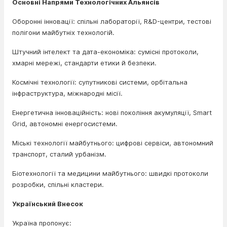
Основні Напрями Технологічних Альянсів
Оборонні інновації: спільні лабораторії, R&D-центри, тестові
полігони майбутніх технологій.
Штучний інтелект та дата-економіка: сумісні протоколи,
хмарні мережі, стандарти етики й безпеки.
Космічні технології: супутникові системи, орбітальна
інфраструктура, міжнародні місії.
Енергетична інноваційність: нові покоління акумуляції, Smart
Grid, автономні енергосистеми.
Міські технології майбутнього: цифрові сервіси, автономний
транспорт, сталий урбанізм.
Біотехнології та медицини майбутнього: швидкі протоколи
розробки, спільні кластери.
Український Внесок
Україна пропонує: