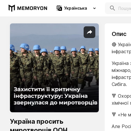
Українська
Опис
🔴 Укра
інфраст
Україна
міжнаро
інфраст
Сибіга.
🔻 Охоро
хімічної
🔻 «Не 
Україна просить
Але Рос
миротворців ООН