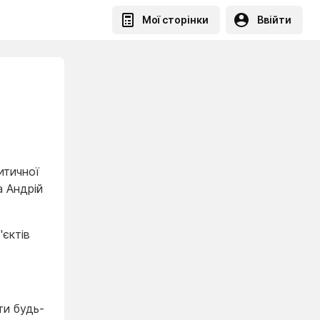
Мої сторінки
Ввійти
итичної
а Андрій
'єктів
ти будь-