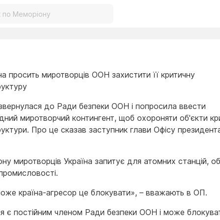
їна просить миротворців ООН захистити її критичну
руктуру
 звернулася до Ради безпеки ООН і попросила ввести
дний миротворчий контингент, щоб охороняти об'єкти кр
руктури. Про це сказав заступник глави Офісу президент
ну миротворців Україна запитує для атомних станцій, об
 промисловості.
може країна-агресор це блокувати», – вважають в ОП.
ія є постійним членом Ради безпеки ООН і може блокува