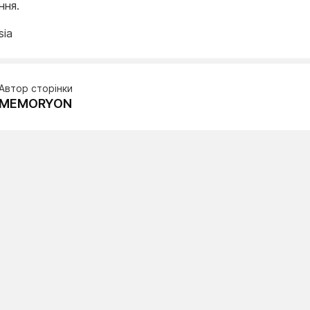
ння.
sia
Автор сторінки
MEMORYON