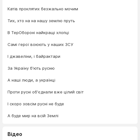
Катів проклятих безжально мочим
Тих, хто на на нашу землю пруть
В ТерОбороні найкращі хлопці
Самі герої воюють у наших ЗСУ
І джавеліни, і байрактари
За Україну б'ють русню
А наші люди, а українці
Проти русні об'єднали вже цілий світ
І скоро зовсім русні не буде
А буде мир на всій Землі
Відео