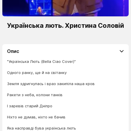
Українська лють. Христина Соловій
Опис
"Українська Лють (Bella Ciao Cover)"
Одного ранку, ще й на світанку
Земля здригнулась і враз закипіла наша кров
Ракети з неба, колони танків
І заревів старий Дніпро
Ніхто не думав, ніхто не бачив
Яка насправді бува українська лють