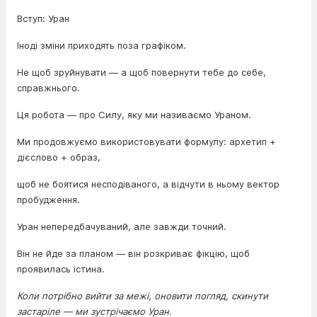
Вступ: Уран
Іноді зміни приходять поза графіком.
Не щоб зруйнувати — а щоб повернути тебе до себе,
справжнього.
Ця робота — про Силу, яку ми називаємо Ураном.
Ми продовжуємо використовувати формулу: архетип +
дієслово + образ,
щоб не боятися несподіваного, а відчути в ньому вектор
пробудження.
Уран непередбачуваний, але завжди точний.
Він не йде за планом — він розкриває фікцію, щоб
проявилась істина.
Коли потрібно вийти за межі, оновити погляд, скинути
застаріле — ми зустрічаємо Уран.