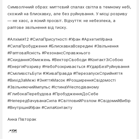
Символічний образ: миттєвий спалах світла в темному небі,
схожий на блискавку, але без руйнування. У місці розриву
— не хаос, а ясний просвіт. Відчуття: не небезпека, а
раптове звільнення від тиску.
#Алхімія12 #СилаПрисутності #Уран #АрхетипУрана
#СилаПробудження #БлискавкаВсередині #Звільнення
#РаптоваЯсність #РезонансСправжнього
#СкиданняОбмежень #ВекторСвободи #КонтактЗіСобою
#ЕнергіяРозриву #НебоРозкривається #УдарБезРуйнування
#СміливістьБути #ЖиваПравда #ПерезапускСприйняття
#ВихідЗаМежі #ЗняттяМасок #РозширенняСвідомості
#ЗвільняючийІмпульс #ІстинаУНесподіваному
#ГлибокаПеребудова #ПробудженняДоСебе
#НепередбачуванаСила #СвітловийРозлом #СвідомийВибір
#ВнутрішнійУран #СилаКонтакту
Анна Півторак
📍🗺️