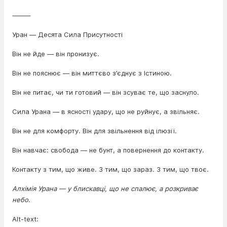
⸻
Уран — Десята Сила Присутності
Він не йде — він пронизує.
Він не пояснює — він миттєво з’єднує з Істиною.
Він не питає, чи ти готовий — він зсуває те, що заснуло.
Сила Урана — в ясності удару, що не руйнує, а звільняє.
Він не для комфорту. Він для звільнення від ілюзії.
Він навчає: свобода — не бунт, а повернення до контакту.
Контакту з тим, що живе. З тим, що зараз. З тим, що твоє.
Алхімія Урана — у блискавці, що не спалює, а розкриває
небо.
Alt-text: