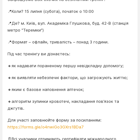
📍Коли? 15 липня (субота), початок о 10:00
📍Де? м. Київ, вул. Академіка Глушкова, буд. 42-В (станція
метро "Теремки")
📍Формат – офлайн, тривалість – понад 3 години.
Під час тренінгу ви дізнаєтесь:
🔸як надавати пораненому першу невідкладну допомогу;
🔸як виявляти небезпечні фактори, що загрожують життю;
🔸яким є базове наповнення аптечок;
🔸алгоритм зупинки кровотечі, накладання пов’язок та
джгутів.
Для участі заповнюйте форму за посиланням:
https://forms.gle/o4nwiGo3GXrs1BDa7
📄Всі учасники отримають сертифікати міжнародного