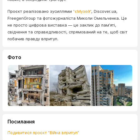
Проєкт реалізовано зусиллями
"єМузей"
, Discover.ua,
FreegenGroup та фотожурналіста Миколи Омельченка. Це
не просто цифрова виставка — це заклик до памʼяті,
свідчення та справедливості, спрямований на те, щоб світ
побачив правду впритул.
Фото
Посилання
Подивитися проєкт "Війна впритул"