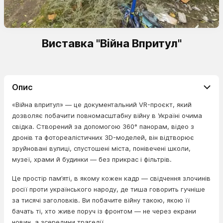
Виставка "Війна Впритул"
Опис
«Війна впритул» — це документальний VR-проєкт, який
дозволяє побачити повномасштабну війну в Україні очима
свідка. Створений за допомогою 360° панорам, відео з
дронів та фотореалістичних 3D-моделей, він відтворює
зруйновані вулиці, спустошені міста, понівечені школи,
музеї, храми й будинки — без прикрас і фільтрів.
Це простір пам’яті, в якому кожен кадр — свідчення злочинів
росії проти українського народу, де тиша говорить гучніше
за тисячі заголовків. Ви побачите війну такою, якою її
бачать ті, хто живе поруч із фронтом — не через екрани
новин, а зсередини трагедії.