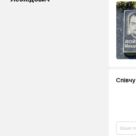
Співч