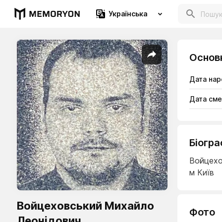
Українська
Основ
Дата на
Дата сме
Біогра
Войцехо
м Київ
Войцеховський Михайло
Фото
Леонідович