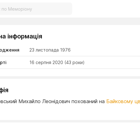
на інформація
родження
23 листопада 1976
рті
16 серпня 2020
(43 роки)
фія
вський Михайло Леонідович похований на
Байковому цв