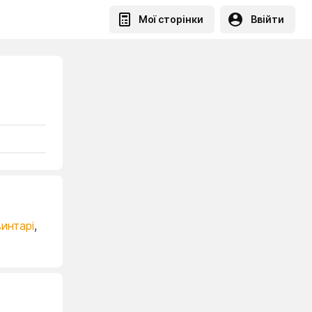
Мої сторінки
Ввійти
интарі
,