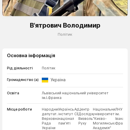
В'ятрович Володимир
Політик
Основна інформація
Рід діяльності
Політик
Україна
Громадянство (а)
Освіта
Львівський національний університет
ім.І.Франка
Місце роботи
Народний
Український
Архіву
Центр
Національний
ЛНУ
депутат.
інститут
СБУ
Досліджень
університет
ім.
Верховна
національної
Визвольного
"Києво-
Івана
Рада
пам'яті
Руху
Могилянська
Франка
України
Академія"