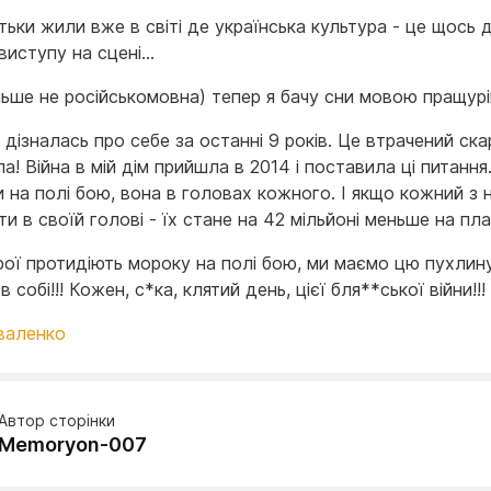
тьки жили вже в світі де українська культура - це щось 
 виступу на сцені…
льше не російськомовна) тепер я бачу сни мовою пращурі
 дізналась про себе за останні 9 років. Це втрачений ска
а! Війна в мій дім прийшла в 2014 і поставила ці питання.
и на полі бою, вона в головах кожного. І якщо кожний з н
и в своїй голові - їх стане на 42 мільйоні меньше на пла
рої протидіють мороку на полі бою, ми маємо цю пухлин
в собі!!! Кожен, с*ка, клятий день, цієї бля**ської війни!!!
валенко
Автор сторінки
Memoryon-007