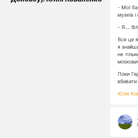
- Мої ба
музеїв і
- Я…. бі
Все це я
я знайшл
не тільк
моsковит
Поки Ге
вбивати 
Юлія Ко