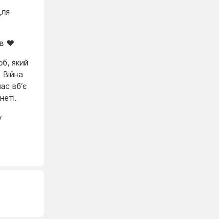
для
в ❤️
рб, який
 Війна
ас вб‘є
неті.
у