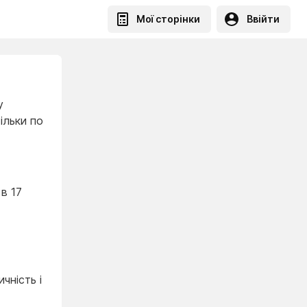
Мої сторінки
Ввійти
у
ільки по
в 17
чність і