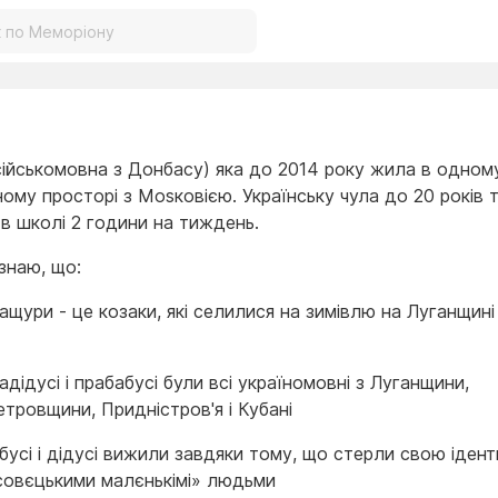
сійськомовна з Донбасу) яка до 2014 року жила в одном
ому просторі з Моsковією. Українську чула до 20 років т
 в школі 2 години на тиждень.
 знаю, що:
ащури - це козаки, які селилися на зимівлю на Луганщині 
адідусі і прабабусі були всі україномовні з Луганщини,
тровщини, Придністров'я і Кубані
бусі і дідусі вижили завдяки тому, що стерли свою іденти
совєцькими малєнькімі» людьми