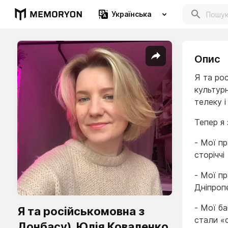
Українська
Опис
Я та ро
культурн
телеку і
Тепер я
- Мої пр
сторіччі
- Мої пр
Дніпропе
- Мої ба
Я та російськомовна з
стали «
Донбасу). Юлія Коваленко