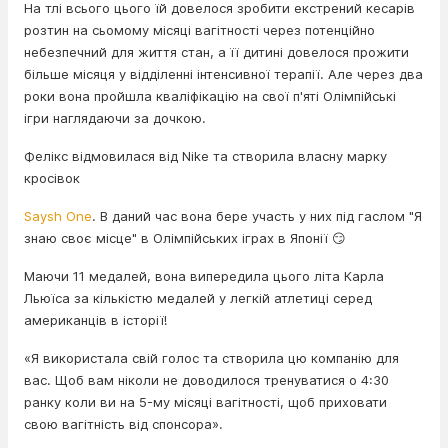
На тлі всього цього їй довелося зробити екстрений кесарів
розтин на сьомому місяці вагітності через потенційно
небезпечний для життя стан, а її дитині довелося прожити
більше місяця у відділенні інтенсивної терапії. Але через два
роки вона пройшла кваліфікацію на свої п'яті Олімпійські
ігри наглядаючи за дочкою.
Фелікс відмовилася від Nike та створила власну марку
кросівок
Saysh One
. В даний час вона бере участь у них під гаслом "Я
знаю своє місце" в Олімпійських іграх в Японії 😏
Маючи 11 медалей, вона випередила цього літа Карла
Льюїса за кількістю медалей у легкій атлетиці серед
американців в історії!
«Я використала свій голос та створила цю компанію для
вас. Щоб вам ніколи не доводилося тренуватися о 4:30
ранку коли ви на 5-му місяці вагітності, щоб приховати
свою вагітність від спонсора».