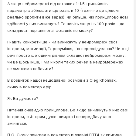
А якщо нейромережі від поточних 1-1.5 трильйонів
параметрів збільшити ще разів в 10 (технічно це цілком
реально зробити вже зараз), чи більше. Які принципово нові
здібності у них виникнуть? Та навіть якщо і в 100 разів - до
складності порівняної зі складністю мозку?
І навіть конкретніше - чи виникнуть у нейромереж свої
інтереси, мотивації, їх розуміння, і їх переслідування? Чи є ці
речі просто ще одним рівнем складної нейромережі мозку,
чи це щось інше, і ми ніколи таких речей в нейромережах
не зможемо побачити?
В розвиток нашої нещодавної розмови з Oleg Khomiak,
скину в коментар ефір.
Як Ви думаєте?
Питання очевидно принципове. Бо якщо виникнуть у них свої
інтереси, світ прям дуже швидко і непередбачувано
зміниться.
П.С. Скину приклад в коментар відповіді ГПТ4 як критика