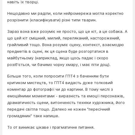
навіть їх творці.
Нещодавно ми раділи, коли нейромережа могла коректно
розрізнити (класифікувати) різні типи тварин.
Зараз вона вже розуміє не просто, що це кіт, а це собака. А
що цей кіт смішний, милий, переляканий, насторожений,
грайливий тощо. Вона розуміє сцену, контекст, взаємодію
предметів в сцені, як ця сцена буде розгортатися в
майбутньому (наприклад, якщо щось падає і скоро
розіб'ється, чи бачимо чорну хмару, і має піти дощ).
Більше того, коли попросити ГПТ4 з баченням бути
критиком мистецтв, то ГПТ4 видасть дуже толковий
коментар до фотографії чи до картини. В тому числі з
емоційними моментами - виразність та емоції персонажів,
драматичність сцени, витонченість техніки художника, його
передачі світла тощо. Далеко не кожен "пересічний
громадянин" таке напише.
То от виникає цікаве і прагматичне питання.