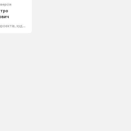
 версія
итро
ович
Автор різних проектів, художнік .
,
Політичний діяч