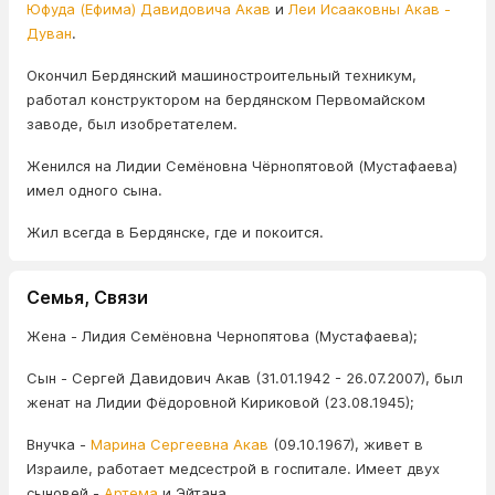
Юфуда (Ефима) Давидовича Акав
и
Леи Исааковны Акав -
Дуван
.
Окончил Бердянский машиностроительный техникум,
работал конструктором на бердянском Первомайском
заводе, был изобретателем.
Женился на Лидии Семёновна Чёрнопятовой (Мустафаева)
имел одного сына.
Жил всегда в Бердянске, где и покоится.
Семья, Связи
Жена - Лидия Семёновна Чернопятова (Мустафаева);
Сын - Сергей Давидович Акав (31.01.1942 - 26.07.2007), был
женат на Лидии Фёдоровной Кириковой (23.08.1945);
Внучка -
Марина Сергеевна Акав
(09.10.1967), живет в
Израиле, работает медсестрой в госпитале. Имеет двух
сыновей -
Артема
и Эйтана.