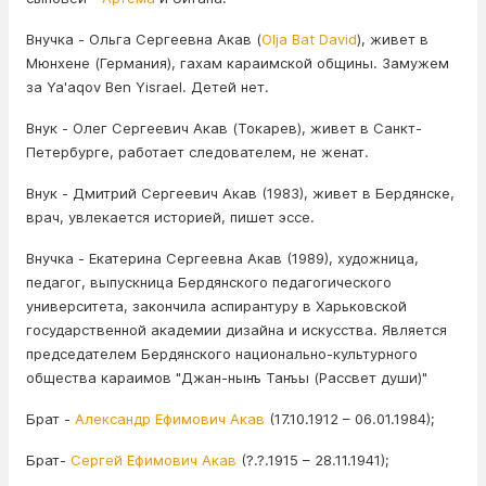
Внучка - Ольга Сергеевна Акав (
Olja Bat David
), живет в
Мюнхене (Германия), гахам караимской общины. Замужем
за Ya'aqov Ben Yisrael. Детей нет.
Внук - Олег Сергеевич Акав (Токарев), живет в Санкт-
Петербурге, работает следователем, не женат.
Внук - Дмитрий Сергеевич Акав (1983), живет в Бердянске,
врач, увлекается историей, пишет эссе.
Внучка - Екатерина Сергеевна Акав (1989), художница,
педагог, выпускница Бердянского педагогического
университета, закончила аспирантуру в Харьковской
государственной академии дизайна и искусства. Является
председателем Бердянского национально-культурного
общества караимов "Джан-нынъ Танъы (Рассвет души)"
Брат -
Александр Ефимович Акав
(17.10.1912 – 06.01.1984);
Брат-
Сергей Ефимович Акав
(?.?.1915 – 28.11.1941);