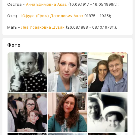
Сестра -
Анна Ефимовна Акав
(10.09.1917 - 16.05.1999г.);
Отец -
Юфуда (Ефим) Давидович Акав
91875 - 1935);
Мать -
Леа Исааковна Дуван
(26.08.1888 - 08.10.1973г.).
Фото