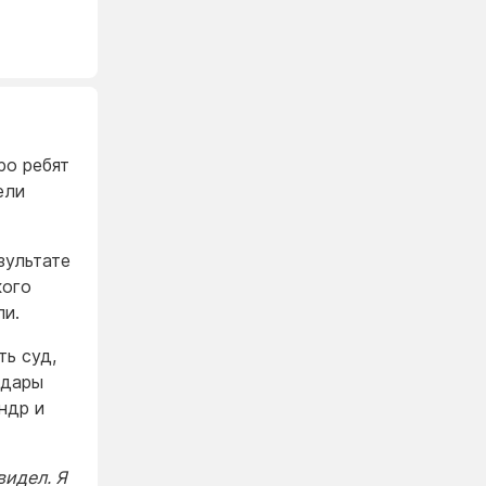
ро ребят
ели
зультате
кого
ли.
ть суд,
Удары
ндр и
видел. Я