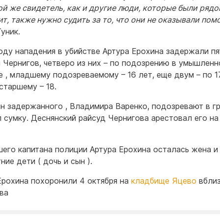
ой же свидетель, как и другие люди, которые были рядо
чит, также нужно судить за то, что они не оказывали по
уник.
оду нападения в убийстве Артура Ерохина задержали п
 Чернигов, четверо из них – по подозрению в умышлен
е , младшему подозреваемому – 16 лет, еще двум – по 17
старшему – 18.
н задержанного , Владимира Варенко, подозревают в г
л сумку. Деснянский райсуд Чернигова арестовал его на
шего капитана полиции Артура Ерохина осталась жена и
ие дети ( дочь и сын ).
Ерохина похоронили 4 октября на
кладбище Яцево
вбли
ва