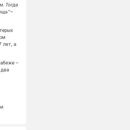
м. Тогда
мощь"
–
ятерых
ном
 лет, а
рабеже –
 два
зи