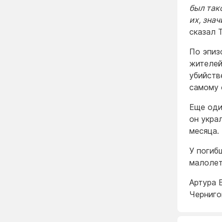
был так
их, зна
сказал Т
По эпиз
жителей
убийств
самому 
Еще оди
он укра
месяца.
У погиб
малолетн
Артура 
Черниго