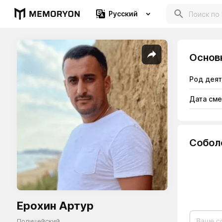
Русский
Основ
Род дея
Дата см
Собол
Ерохин Артур
Полицейский