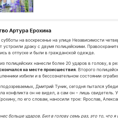
тво Артура Ерохина
с субботы на воскресенье на улице Независимости четве
ет устроили драку с двумя полицейскими. Правоохранит
ись в отпуске и были в гражданской одежде.
из полицейских нанесли более 20 ударов в голову, в ре
скончался на месте происшествия
. Второго полицейс
ленники избили и в бессознательном состоянии ограби
 подозреваемых, Дмитрий Туник, сегодня пытался убеди
ала конфликта он не видел, а сам он – лишь свидетель. 
Ерохину, по его словам, наносили трое: Ярослав, Алекса
нес больше ударов. Бил в голову семь раз, это то, что я 