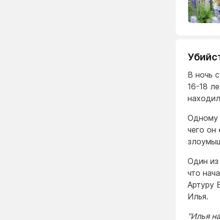
Убийс
В ночь 
16-18 л
находил
Одному 
чего он
злоумыш
Один из
что нач
Артуру 
Илья.
"Илья на