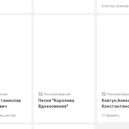
Викторович
Блогер,тренер
рсия
Русская версия
Русская вер
Станислав
Песня "Королева
Ковтун Алек
вич
Вдохновения"
Константин
ец,актер
Старшина