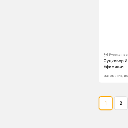
Русская ве
Суцкевер И
Ефимович
1
2