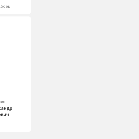
,боец
сия
сандр
ович