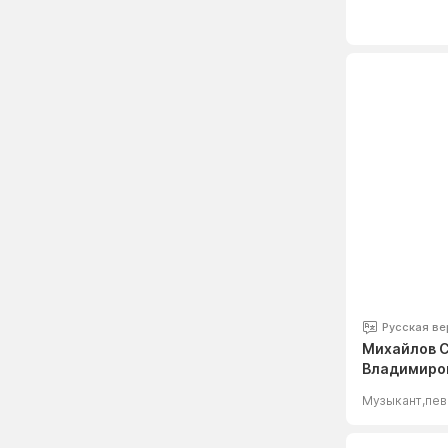
Русская ве
Михайлов 
Владимиро
Музыкант,пев