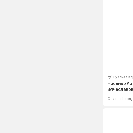
Русская ве
Носенко А
Вячеславо
Старший сол