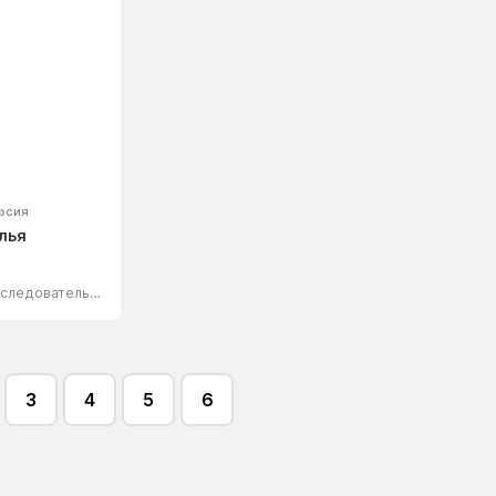
рсия
лья
математик, исследователь искусственного интеллекта
3
4
5
6