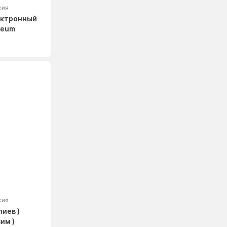
сия
ектронный
seum
сия
иев )
им )