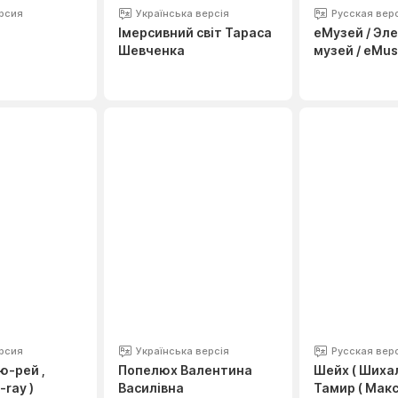
рсия
Українська версія
Русская вер
Імерсивний світ Тараса
eМузей / Эл
Шевченка
музей / eMu
рсия
Українська версія
Русская вер
ю-рей ,
Попелюх Валентина
Шейх ( Шихал
-ray )
Василівна
Тамир ( Макс