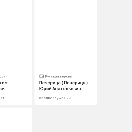
рсия
Русская версия
ртем
Печерица ( Печериця )
вич
Юрий Анатольевич
дат
военнослужащий