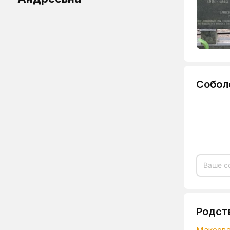
Собол
Родст