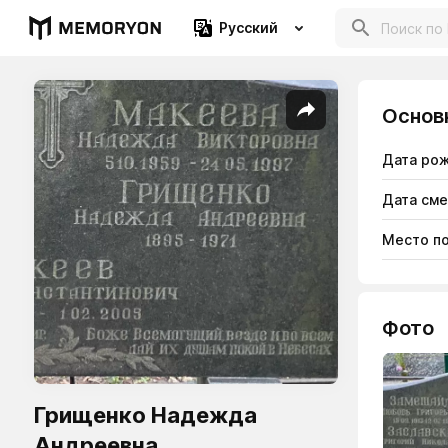
Русский
Основ
Дата ро
Дата см
Место п
Фото
Грищенко Надежда
Андреевна