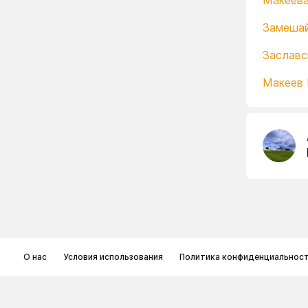
Макеева
Замешай
Заславс
Макеев 
О нас
Условия использования
Политика конфиденциальнос
© Memoryon.net 2021