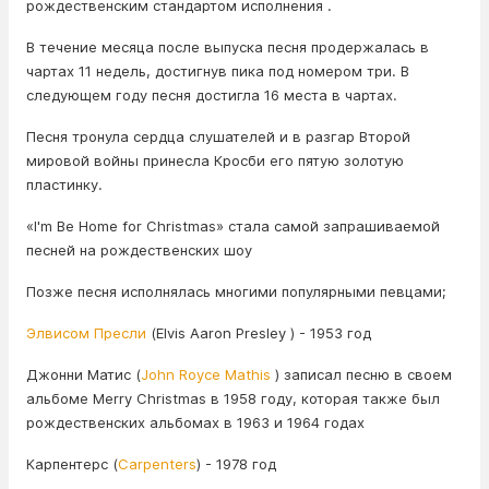
рождественским стандартом исполнения .
В течение месяца после выпуска песня продержалась в
чартах 11 недель, достигнув пика под номером три. В
следующем году песня достигла 16 места в чартах.
Песня тронула сердца слушателей и в разгар Второй
мировой войны принесла Кросби его пятую золотую
пластинку.
«I'm Be Home for Christmas» стала самой запрашиваемой
песней на рождественских шоу
Позже песня исполнялась многими популярными певцами;
Элвисом Пресли
(Elvis Aaron Presley ) - 1953 год
Джонни Матис (
John Royce Mathis
) записал песню в своем
альбоме Merry Christmas в 1958 году, которая также был
рождественских альбомах в 1963 и 1964 годах
Карпентерс (
Carpenters
) - 1978 год