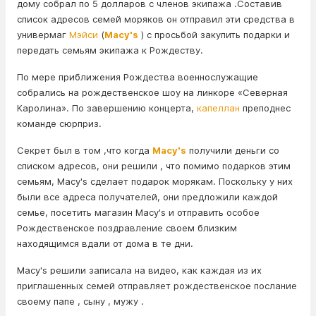
дому собрал по 5 долларов с членов экипажа .Cоставив
список адресов семей моряков он отправил эти средства в
универмаг
Мэйси
(
Macy's
) с просьбой закупить подарки и
передать семьям экипажа к Рождеству.
По мере приближения Рождества военнослужащие
собрались на рождественское шоу на линкоре «Северная
Каролина». По завершению концерта,
капеллан
преподнес
команде сюрприз.
Секрет был в том ,что когда
Macy's
получили деньги со
списком адресов, они решили , что помимо подарков этим
семьям, Macy's сделает подарок морякам. Поскольку у них
были все адреса получателей, они предложили каждой
семье, посетить магазин Macy's и отправить особое
Рождественское поздравление своем близким
находящимся вдали от дома в те дни.
Macy's решили записала на видео, как каждая из их
приглашенных семей отправляет рождественское послание
своему папе , сыну , мужу .