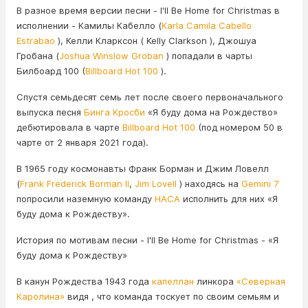
В разное время версии песни - I'll Be Home for Christmas в
исполнении - Камилы Кабелло (
Karla Camila Cabello
Estrabao
), Келли Кларксон ( Kelly Clarkson ), Джошуа
Гробана (
Joshua Winslow Groban
) попадали в чарты
Билбоард 100 (
Billboard Hot 100
).
Спустя семьдесят семь лет после своего первоначального
выпуска песня
Бинга Кросби
«Я буду дома на Рождество»
дебютировала в чарте
Billboard Hot 100
(под номером 50 в
чарте от 2 января 2021 года).
В 1965 году космонавты Франк Борман и Джим Ловелл
(
Frank Frederick Borman II
,
Jim Lovell
) находясь на
Gemini 7
попросили наземную команду
НАСА
исполнить для них «Я
буду дома к Рождеству».
История по мотивам песни - I'll Be Home for Christmas - «Я
буду дома к Рождеству»
В канун Рождества 1943 года
капеллан
линкора
«Северная
Каролина»
видя , что команда тоскует по своим семьям и