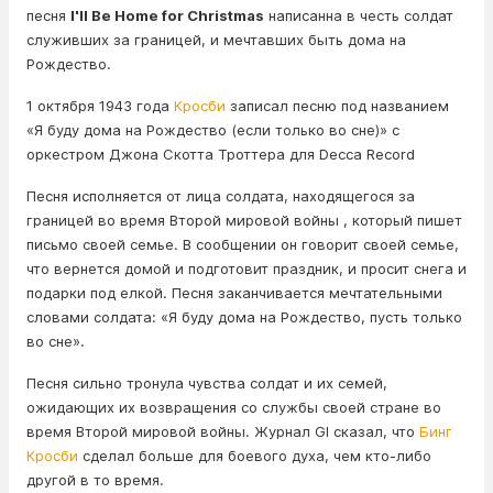
песня
I'll Be Home for Christmas
написанна в честь солдат
служивших за границей, и мечтавших быть дома на
Рождество.
1 октября 1943 года
Кросби
записал песню под названием
«Я буду дома на Рождество (если только во сне)» с
оркестром Джона Скотта Троттера для Decca Record
Песня исполняется от лица солдата, находящегося за
границей во время Второй мировой войны , который пишет
письмо своей семье. В сообщении он говорит своей семье,
что вернется домой и подготовит праздник, и просит снега и
подарки под елкой. Песня заканчивается мечтательными
словами солдата: «Я буду дома на Рождество, пусть только
во сне».
Песня сильно тронула чувства солдат и их семей,
ожидающих их возвращения со службы своей стране во
время Второй мировой войны. Журнал GI сказал, что
Бинг
Кросби
сделал больше для боевого духа, чем кто-либо
другой в то время.