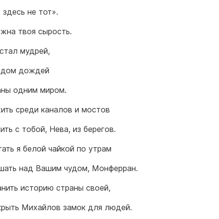
 здесь не тот».
ужна твоя сырость.
 стал мудрей,
одом дождей
ны одним миром.
жить среди каналов и мостов
ть с тобой, Нева, из берегов.
тать я белой чайкой по утрам
шать над Вашим чудом, Монферран.
анить историю страны своей,
крыть Михайлов замок для людей.