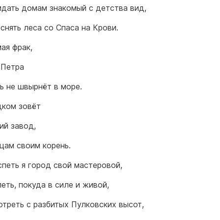
идать домам знакомый с детства вид,
снять леса со Спаса на Крови.
ая фрак,
 Петра
ь не швырнёт в море.
дком зовёт
ий завод,
цам своим корень.
спеть я город свой мастеровой,
еть, покуда в силе и живой,
отреть с разбитых Пулковских высот,