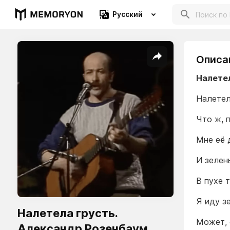
Русский
Описа
Налете
Налетел
Что ж, 
Мне её 
И зелен
В пухе 
Я иду з
Налетела грусть.
Может, 
Александр Розенбаум