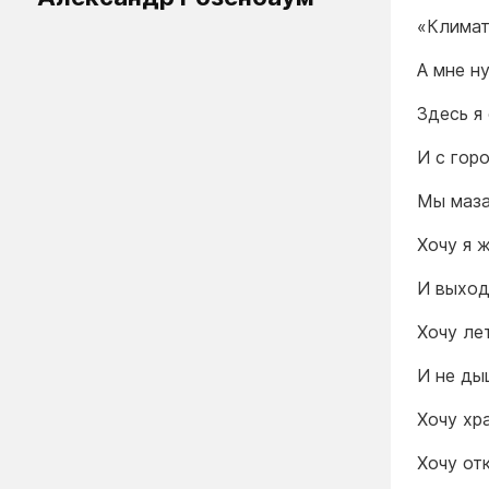
«Климат
А мне н
Здесь я
И с гор
Мы маза
Хочу я 
И выходи
Хочу ле
И не ды
Хочу хр
Хочу от