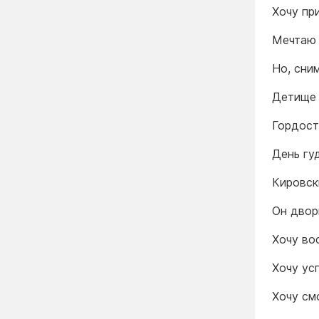
Хочу пр
Мечтаю 
Но, сним
Детище
Гордост
День гу
Кировск
Он двор
Хочу во
Хочу усп
Хочу см