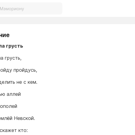
ние
ла грусть
а грусть,
пойду пройдусь,
делить не с кем.
ью аллей
тополей
емлёй Невской.
скажет кто: