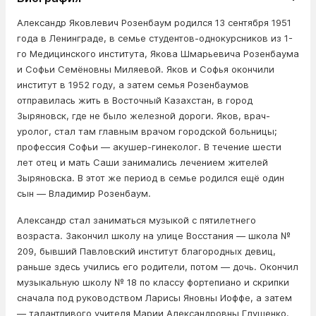
Александр Яковлевич Розенбаум родился 13 сентября 1951
года в Ленинграде, в семье студентов-однокурсников из 1-
го Медицинского института, Якова Шмарьевича Розенбаума
и Софьи Семёновны Миляевой. Яков и Софья окончили
институт в 1952 году, а затем семья Розенбаумов
отправилась жить в Восточный Казахстан, в город
Зыряновск, где не было железной дороги. Яков, врач-
уролог, стал там главным врачом городской больницы;
профессия Софьи — акушер-гинеколог. В течение шести
лет отец и мать Саши занимались лечением жителей
Зыряновска. В этот же период в семье родился ещё один
сын — Владимир Розенбаум.
Александр стал заниматься музыкой с пятилетнего
возраста. Закончил школу на улице Восстания — школа №
209, бывший Павловский институт благородных девиц,
раньше здесь учились его родители, потом — дочь. Окончил
музыкальную школу № 18 по классу фортепиано и скрипки
сначала под руководством Ларисы Яновны Иоффе, а затем
— талантливого учителя Марии Александровны Глушенко.