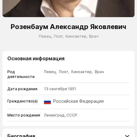
Розенбаум Александр Яковлевич
Певец
,
Поэт
,
Киноактер
,
Врач
Основная информация
Род
Певец
,
Поэт
,
Киноактер
,
Врач
деятельности
Дата рождения
13 сентября 1951
Российская Федерация
Гражданство(а)
Место рождения
Ленинград, СССР
Биография