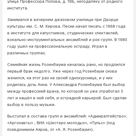
улице Профессора Попова, д. 16Б, неподалёку от родного
института.
Занимался в вечернем джазовом училище при Дворце
культуры им. С. М. Кирова. Песни начал писать с 1968 года
в институте для капустников, студенческих спектаклей,
вокально-инструментальных ансамблей и рок-групп. В 1980
году ушёл на профессиональную эстраду. Играл в
различных группах.
Семейная жизнь Розенбаума началась рано, но продлился
первый брак недолго. Уже через год Розенбаум снова
женился, на этот раз на своей однокурснице, и у них
родилась дочь Анна. У Александра Розенбаума был выбор
между профессией врача, по которой он уже отработал 5
лет и нашёл в ней себя, и эстрадной карьерой. Был сделан
выбор в пользу музыки.
Выступал в составе групп и ансамблей: «Адмиралтейство»,
«Аргонавты» , ВИА «Шестеро молодых», «Пульс» (под
псевдонимом Аяров, от «А. Я. Розенбаум»).