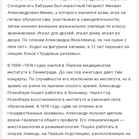
Соседом его бабушки был известный гитарист Михаил
Александрович Минин, у которого научился азам, игре на
гитаре обучался сам, участвовал в самодеятельности,
затем окончил вечернее музыкальное училище по классу
аранжировки. Играл для друзей, играл дома, играл во
дворе. По словам Александра Яковлевича, он «на сцене с
пяти лет». Ходил на фигурное катание, в 12 лет перешёл на
секцию бокса «Трудовые резервы».
В 1968—1974 годах учился в Первом медицинском
институте в Ленинграде. До сих пор ежегодно даёт там
концерты. По случайности его исключили из института, но в
армию не взяли по причине плохого зрения. Александр
Розенбаум пошёл работать в больницу. Через год
Розенбаум восстановился в институте и закончил своё
образование. В 1974 году, сдав на отлично все
государственные экзамены, Александр получил диплом
врача-терапевта общего профиля. Его специализация —
анестезиология и реаниматология. Пошёл работать в
скорую помощь, на Первую подстанцию, расположенную на