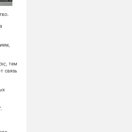
тво.
а
ием,
ις, тем
т связь
ых
.