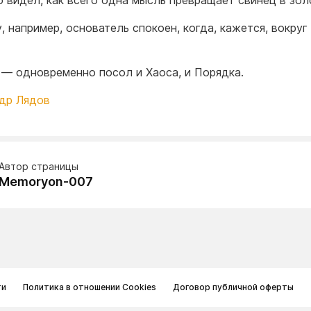
о видел, как всего одна мысль превращает свинец в зол
, например, основатель спокоен, когда, кажется, вокруг
 — одновременно посол и Хаоса, и Порядка.
др Лядов
Автор страницы
Memoryon-007
ти
Политика в отношении Cookies
Договор публичной оферты