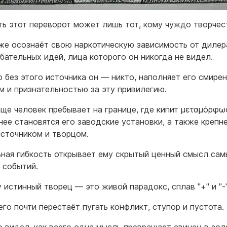
ть этот переворот может лишь тот, кому чуждо творчес
же осознаёт свою наркотическую зависимость от дилер
бательных идей, лица которого он никогда не видел.
то без этого источника он — никто, наполняет его смирен
м и признательностью за эту привилегию.
аще человек пребывает на границе, где кипит μεταμόρφωσ
нее становятся его заводские установки, а также крепне
сточником и творцом.
ная гибкость открывает ему скрытый ценный смысл сам
 событий.
 истинный творец — это живой парадокс, сплав "+" и "-"
его почти перестаёт пугать конфликт, ступор и пустота.