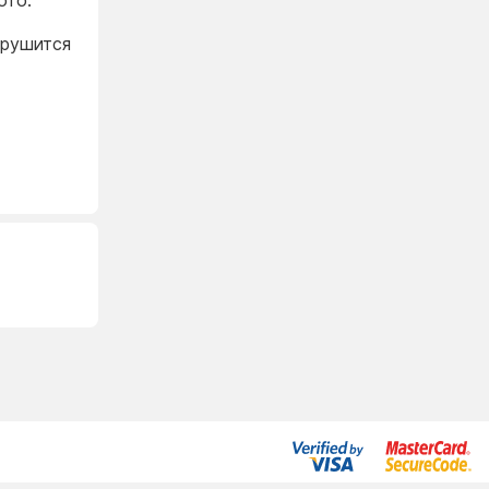
ото.
 рушится