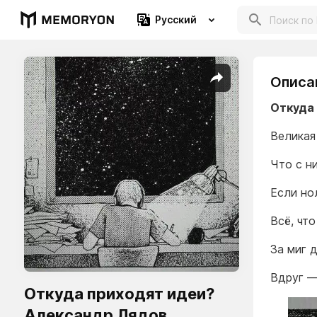
Русский
Описа
Откуда
Великая 
Что с н
Если но
Всё, чт
За миг 
Вдруг —
Откуда приходят идеи?
Александр Лядов