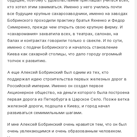
будущее, поэтому с удовольствием приглашал учиться всех,
кто хотел этим заниматься. Именно у него учились почти
все будущие крупные сахарозаводчики, именно на заводах
Бобринского проходили практику братья Яхненко и Федор
Симеренко, прежде чем открыть свою крупную фирму. И
«сахаромания» захватила всех, в театрах, салонах, на
балах и контрактах говорили только о свекле. И по сути,
именно с подачи Бобринского и началось становление
Киева как сахарной столицы, что дало городу огромный
толчок к развитию.
А еще Алексей Бобринский был одним из тех, кто
поддержал идею строительства первых железных дорог в
Российской империи. Именно он создал первое
Акционерное общество, на деньги которого была построена
первая дорога из Петербурга в Царское Село. Позже ветка
железной дороги, подошла к Киеву, и город начал
развиваться семимильными шагами.
И мне Алексей Бобринский очень нравится тем, что он был
очень увлекающимся и очень образованным человеком.