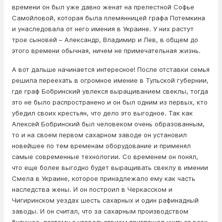
времени он был уже давно женат на прелестной Софье
Самойловой, которая была племянницей графа Потемкина
и унаследовала от него имения в Украине. У них растут
трое сыновей – Александр, Владимир и Лев, в общем до
этого времени обычная, ничем не примечательная жизнь.
А вот дальше начинается интересное! После отставки семья
решила переехать в огромное имение в Тульской губернии,
где граф Бобринский увлекся выращиванием свеклы, тогда
это не было распространено и он был одним из первых, кто
убедил своих крестьян, что дело это выгодное. Так как
Алексей Бобринский был человеком очень образованным,
то и на своем первом сахарном заводе он установил
новейшее по тем временам оборудование и применял
самые современные технологии. Со временем он понял,
что еще более выгодно будет выращивать свеклу в имении
Смела в Украине, которое принадлежало ему как часть
наследства жены. И он построил в Черкасском и
Чигиринском уездах шесть сахарных и один рафинадный
заводы. И он считал, что за сахарным производством