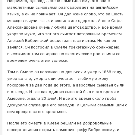
Например, однажды, жена заметила ему, что она с
малолетними сыновьями разговаривает на английском
языке, а он не понимает. Он дал жене слово, что за шесть
месяцев выучит язык и слово свое сдержал. А еще Софья
Александровна очень любила цветоводство, и все время
укоряла мужа, что тот это считает потерянным временем.
Алексей Бобринский решил заняться и этим. Но как он
занялся! Он построил в Смеле трехэтажную оранжерею,
высаживал там совершенно экзотические растения и со
временем очень этим увлекся.
Там в Смеле он неожиданно для всех и умер в 1868 году,
умер во сне, умер в одиночестве – любимую жену
похоронил за два года до этого, а взрослые сыновья были
в отъезде. И так как один из сыновей был в это время в
Америке, ждали 20 дней. И все это время около гроба
дежурили служащие его заводов, и целыми семьями шли с
ним прощаться его крестьяне.
После его смерти в Киеве решили на добровольные
пожертвования открыть памятник графу Бобринскому, и