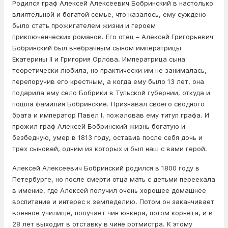
Родился граф Алексей Алексеевич Бобринский в настолько
влиятельной и богатой семье, что казалось, ему суждено
было стать прожигателем жизни и героем
приключенческих романов. Его отец – Алексей Григорьевич
Бобринский был внебрачным сыном императрицы
Екатерины II и Григория Орлова. Императрица сына
теоретически любила, но практически им не занималась,
перепоручив его крестным, а когда ему было 13 лет, она
подарила ему село Бобрики в Тульской губернии, откуда и
пошла фамилия Бобринские. Признавал своего сводного
брата и император Павел I, пожаловав ему титул графа. И
прожил граф Алексей Бобринский жизнь богатую и
безбедную, умер в 1813 году, оставив после себя дочь и
трех сыновей, одним из которых и был наш с вами герой.
Алексей Алексеевич Бобринский родился в 1800 году в
Петербурге, но после смерти отца мать с детьми переехала
в имение, где Алексей получил очень хорошее домашнее
воспитание и интерес к земледелию. Потом он заканчивает
военное училище, получает чин юнкера, потом корнета, и в
28 лет выходит в отставку в чине ротмистра. К этому