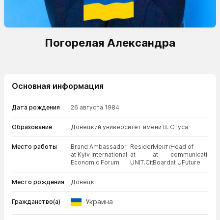
Погорелая Александра
Основная информация
Дата рождения
26 августа 1984
Образование
Донецкий университет имени В. Стуса
Место работы
Brand Ambassador
Resident
Ментор
Head of
at Kyiv International
at
at
communications
Economic Forum
UNIT.City
Board
at UFuture
Место рождения
Донецк
Украина
Гражданство(а)