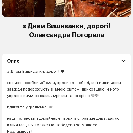
з Днем Вишиванки, дорогі!
Олександра Погорела
Опис
з Днем Вишиванки, дорогі! ❤️
сповнені особливої сили, краси та любові, мої вишиванки
завжди подорожують зі мною світом, прикрашаючи його
українськими сенсами, мріями та історією 💛💙
вдягайте українське! 🫶
наші талановиті дизайнери творять справжні дива! дякую
Юлия Магдыч та Оксана Лебедева за маніфест
Незламності!