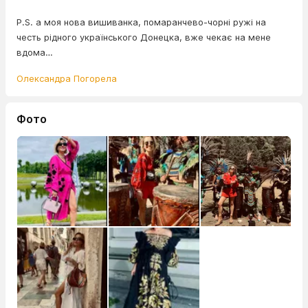
P.S. а моя нова вишиванка, помаранчево-чорні ружі на
честь рідного українського Донецка, вже чекає на мене
вдома…
Олександра Погорела
Фото