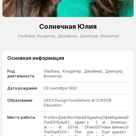
Солнечная Юлия
Улыбака
,
Кондитер
,
Дизайнер
,
Джитцер
,
Волонтер
Основная информация
Род
Улыбака
,
Кондитер
,
Дизайнер
,
Джитцер
,
деятельности
Волонтер
Дата рождения
03 сентября 1992
Образование
UX/UI Design Foundations at CURSOR
Education
Место работы
Product
November
Девочка-
November
Управляющий
2014
Администратор
August
Официант
In
Администра
2008
Owner
2015
улыбака
1,
администратор
-
у
1,
at
2012
помощник
-
at
-
at
2014
at
2015
Кавовий
2013
Чашка
финансовог
2010
The
September
DOG
-
The
дім
-
Espresso
директора