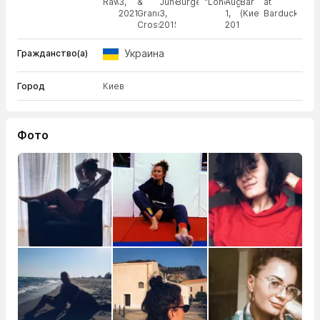
Rawlands
3,
&
June
Burger
"London"
August
Bar
at
2021
Grand
3,
1,
(Киев)
Barduck
CrossFit
2015
2014
Украина
Гражданство(а)
Город
Киев
Фото