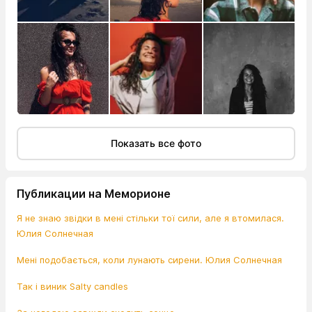
Показать все фото
Публикации на Меморионе
Я не знаю звідки в мені стільки тої сили, але я втомилася.
Юлия Солнечная
Мені подобається, коли лунають сирени. Юлия Солнечная
Так і виник Salty candles