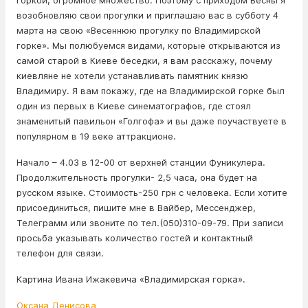
горкой, огромное множество. Поэтому с приходом Весны я
возобновляю свои прогулки и приглашаю вас в субботу 4
марта на свою «Весеннюю прогулку по Владимирской
горке». Мы полюбуемся видами, которые открываются из
самой старой в Киеве беседки, я вам расскажу, почему
киевляне не хотели устанавливать памятник князю
Владимиру. Я вам покажу, где на Владимирской горке был
один из первых в Киеве синематографов, где стоял
знаменитый павильон «Голгофа» и вы даже поучаствуете в
популярном в 19 веке аттракционе.
Начало – 4.03 в 12-00 от верхней станции Фуникулера.
Продолжительность прогулки- 2,5 часа, она будет на
русском языке. Стоимость-250 грн с человека. Если хотите
присоединиться, пишите мне в Вайбер, Мессенджер,
Телеграмм или звоните по тел.(050)310-09-79. При записи
просьба указывать количество гостей и контактный
телефон для связи.
Картина Ивана Ижакевича «Владимирская горка».
Оксана Денисова