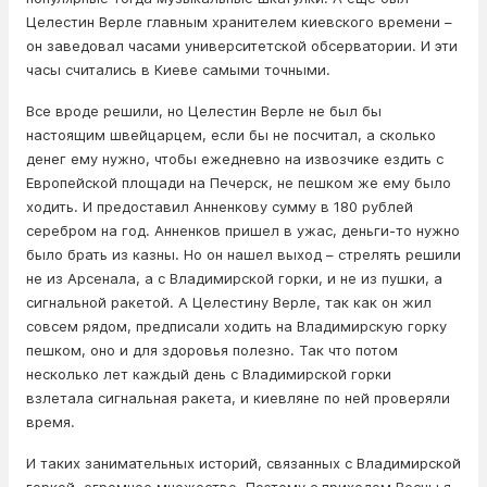
Целестин Верле главным хранителем киевского времени –
он заведовал часами университетской обсерватории. И эти
часы считались в Киеве самыми точными.
Все вроде решили, но Целестин Верле не был бы
настоящим швейцарцем, если бы не посчитал, а сколько
денег ему нужно, чтобы ежедневно на извозчике ездить с
Европейской площади на Печерск, не пешком же ему было
ходить. И предоставил Анненкову сумму в 180 рублей
серебром на год. Анненков пришел в ужас, деньги-то нужно
было брать из казны. Но он нашел выход – стрелять решили
не из Арсенала, а с Владимирской горки, и не из пушки, а
сигнальной ракетой. А Целестину Верле, так как он жил
совсем рядом, предписали ходить на Владимирскую горку
пешком, оно и для здоровья полезно. Так что потом
несколько лет каждый день с Владимирской горки
взлетала сигнальная ракета, и киевляне по ней проверяли
время.
И таких занимательных историй, связанных с Владимирской