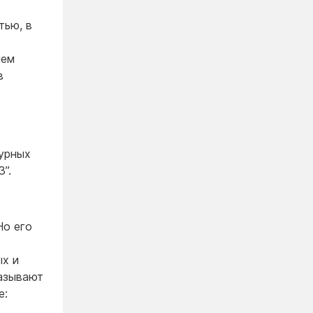
тью, в
ием
в
урных
”.
Но его
ых и
азывают
е: