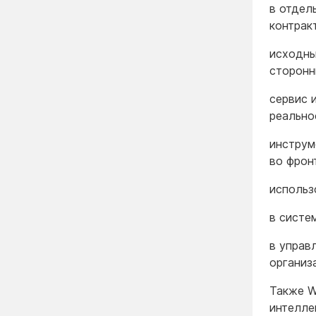
в отдел
контрак
исходны
сторонн
сервис 
реально
инструм
во фрон
использ
в систе
в управ
организ
Также W
интелле