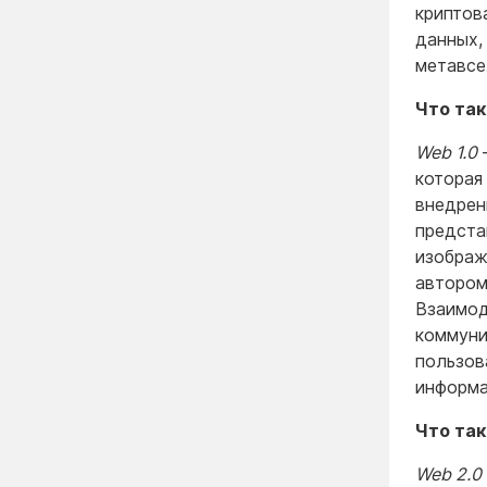
криптов
данных, 
метавсе
Что так
Web 1.0
—
которая
внедрен
предста
изображ
автором
Взаимод
коммуни
пользов
информа
Что так
Web 2.0