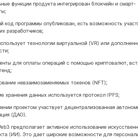
ьные функции продукта интегрирован блокчейн и смарт-
ты;
й код программы опубликован, есть возможность участ
их разработчиков;
использует технологии виртуальной (VR) или дополненн
сти;
енты для оплаты операций с помощью криптовалют, вс
тенд;
ование невзаимозаменяемых токенов (NFT);
ме хранения данных используется протокол IPFS;
лении проектом участвует децентрализованная автоном
ация (ДАО).
eb3 предполагает активное использование искусствен
кта (ИИ). Это дает широкие возможности для персонал