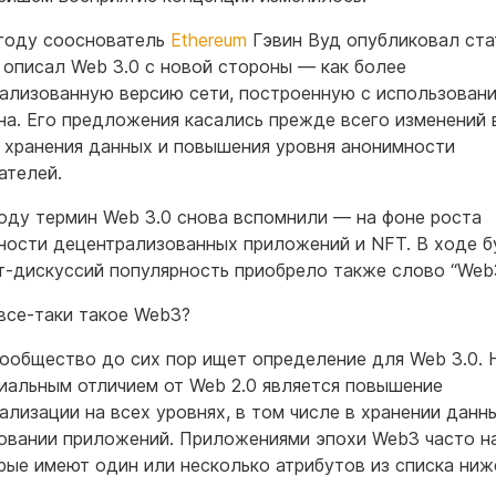
году сооснователь
Ethereum
Гэвин Вуд опубликовал ста
 описал Web 3.0 с новой стороны — как более
ализованную версию сети, построенную с использован
на. Его предложения касались прежде всего изменений 
 хранения данных и повышения уровня анонимности
ателей.
году термин Web 3.0 снова вспомнили — на фоне роста
ности децентрализованных приложений и NFT. В ходе б
т-дискуссий популярность приобрело также слово “Web3
все-таки такое Web3?
ообщество до сих пор ищет определение для Web 3.0. 
иальным отличием от Web 2.0 является повышение
ализации на всех уровнях, в том числе в хранении данн
овании приложений. Приложениями эпохи Web3 часто н
орые имеют один или несколько атрибутов из списка ниж