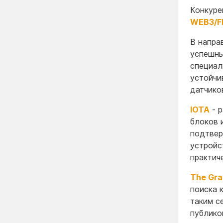
Конкуре
WEB3/F
В напра
успешны
специал
устойчи
датчико
IOTA
- р
блоков 
подтве
устройс
практич
The Gra
поиска 
таким с
публико