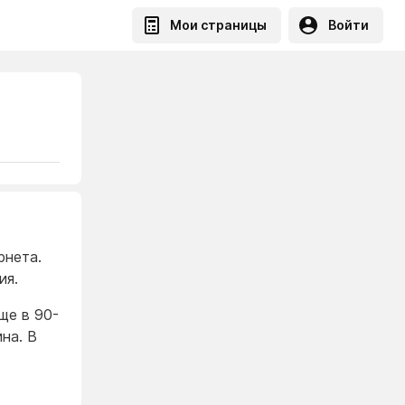
Мои страницы
Войти
рнета.
ия.
ще в 90-
на. В