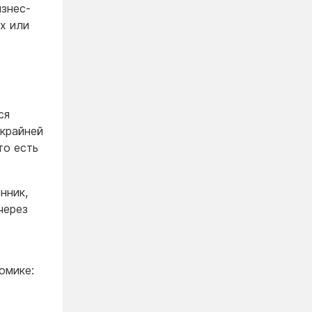
изнес-
x или
ся
 крайней
то есть
нник,
через
омике: