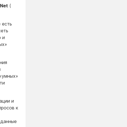
xNet
(
 есть
сеть
 и
ых»
ния
я
 «умных»
ти
ации и
просов к
 данные