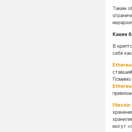
Таким о
огранич
иерархи
Какие 
В крипт
себя ка
Ethere
ставший
Помимо 
Ethereu
привяза
Filecoin
хранени
хранили
могут «