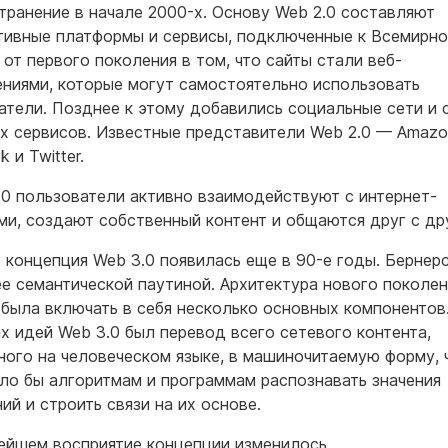
транение в начале 2000-х. Основу Web 2.0 составляют
тивные платформы и сервисы, подключенные к Всемирно
 от первого поколения в том, что сайты стали веб-
ниями, которые могут самостоятельно использовать
атели. Позднее к этому добавились социальные сети и 
х сервисов. Известные представители Web 2.0 — Amazo
 и Twitter.
.0 пользователи активно взаимодействуют с интернет-
ми, создают собственный контент и общаются друг с др
 концепция Web 3.0 появилась еще в 90-е годы. Бернер
ее семантической паутиной. Архитектура нового поколен
была включать в себя несколько основных компонентов
х идей Web 3.0 был перевод всего сетевого контента,
ного на человеческом языке, в машиночитаемую форму, 
ло бы алгоритмам и программам распознавать значения
ий и строить связи на их основе.
ейшем восприятие концепции изменилось.