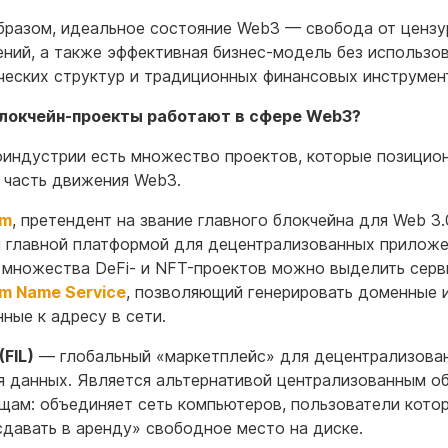
бразом, идеальное состояние Web3 — свобода от цензу
ений, а также эффективная бизнес-модель без использо
ческих структур и традиционных финансовых инструмен
блокчейн-проекты работают в сфере Web3?
оиндустрии есть множество проектов, которые позицио
к часть движения Web3.
um
, претендент на звание главного блокчейна для Web 3.
 главной платформой для децентрализованных приложе
множества DeFi- и NFT-проектов можно выделить серв
m Name Service
, позволяющий генерировать доменные 
нные к адресу в сети.
(FIL)
— глобальный «маркетплейс» для децентрализова
я данных. Является альтернативой централизованным о
щам: объединяет сеть компьютеров, пользователи кото
сдавать в аренду» свободное место на диске.