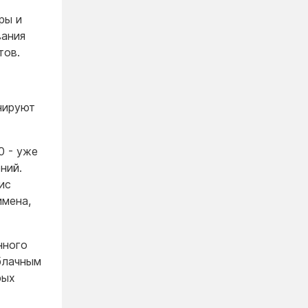
ры и
вания
тов.
нируют
0 - уже
ний.
ис
имена,
нного
блачным
рых