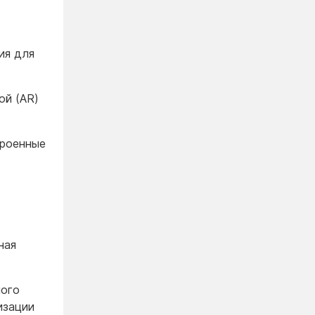
ия для
ой (AR)
троенные
ная
ного
изации