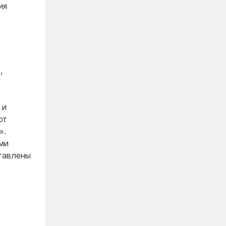
ия
,
 и
ют
».
ми
ставлены