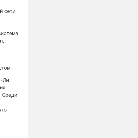
й сети.
система
n,
угом.
с-Ли
ия
. Среди
что