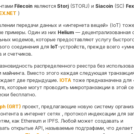
нтами
Filecoin
являются
Storj
(STORJ) и
Siacoin
(SC)
Fe
EX.NET
)
влении передачи данных и «интернета вещей» (IoT) тоже
е примеры. Один из них
Helium
— децентрализованная 
ьных модемов, которые предоставляют услугу быстрого
вого соединения для
IoT
-устройств, прежде всего «умн
в и счетчиков.
азновидность распределенного реестра без использова
и майнинга. Вместо этого каждая следующая транзакци
рждает две предыдущие.
IOTA
тоже предназначена для
тв, которые могут проводить микротранзакции в этой се
ески бесплатно.
ph (GRT)
проект, предлагающие новую систему организ
контента в интернет сетях , протокол индексации для за
етям, как Ethereum и IPFS. Любой может создавать и
вать открытые API, называемые подграфами, что делает