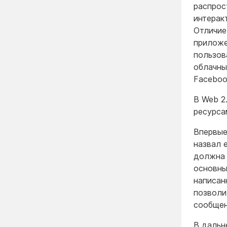
распрос
интерак
Отличие
приложе
пользов
облачны
Facebook
В Web 2
ресурса
Впервые
назвал 
должна 
основны
написан
позволи
сообщен
В дальн