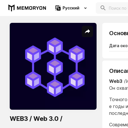
Русский
Основ
Дата око
Описа
Web3
(
Он охва
Точного
е годы 
последн
WEB3 / Web 3.0 /
Совреме