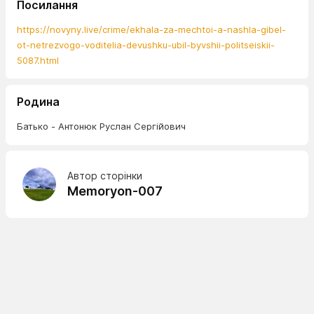
Посилання
https://novyny.live/crime/ekhala-za-mechtoi-a-nashla-gibel-
ot-netrezvogo-voditelia-devushku-ubil-byvshii-politseiskii-
5087.html
Родина
Батько - Антонюк Руслан Сергійович
Автор сторінки
Memoryon-007