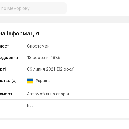
на інформація
ності
Спортсмен
родження
13 березня 1989
рті
06 липня 2021
(32 роки)
ство (а)
Україна
смерті
Автомобільна аварія
BJJ