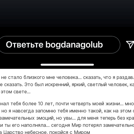
 не стало близкого мне человека… сказать, что я раздав
е сказать. Это был искренний, яркий, светлый человек, к
 этом свете…
 знал тебя более 10 лет, почти четверть моей жизни… мн
, но я навсегда запомню тебя именно такой, как на этом 
замечательных эмоций, но увы… для меня теперь без кра
и ты его наполняла… сегодня Мир потерял замечательн
а Царство небесное, покойся с Миром