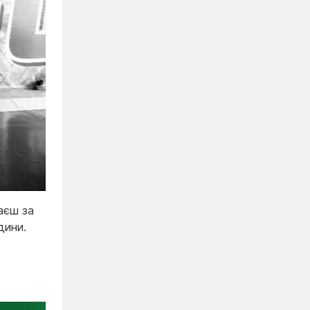
аєш за
дини.