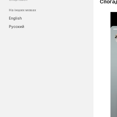
Спога
На інших мовах
English
Русский