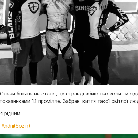
Олени більше не стало, це справді вбивство коли ти сід
показниками 1,1 промілле. Забрав життя такої світлої лю
я рідним.
Andrii(Sozin)