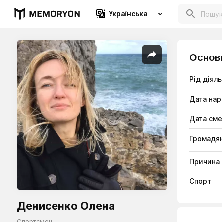
Українська
Основ
Рід діяль
Дата на
Дата сме
Громадян
Причина 
Спорт
Денисенко Олена
Спортсмен