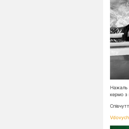
Нажаль 
кермо з 
Співчутт
Vdovych 