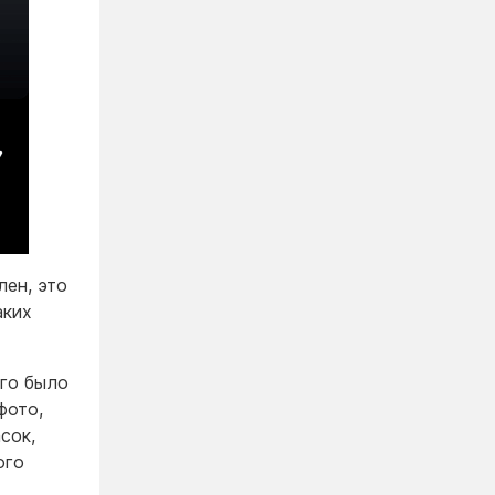
лен, это
аких
ого было
фото,
сок,
ого