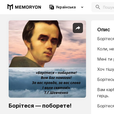
Українська
Опис
Борітеся
Коли, не
Мені ти 
Хоч тішу
Борітесь
Вам карб
герць.
Борітеся — поборете!
Борітес