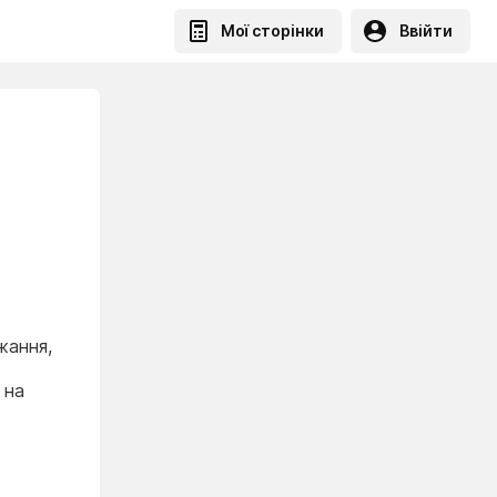
Мої сторінки
Ввійти
жання,
 на