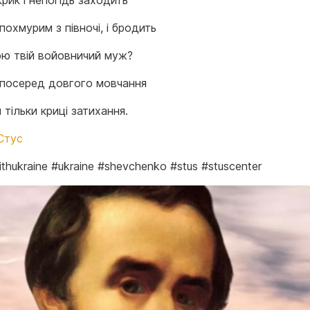
рик і непогідь заходить
охмурим з півночі, і бродить
ю твій войовничий муж?
посеред довгого мовчання
тільки криці затихання.
Стус
thukraine #ukraine #shevchenko #stus #stuscenter