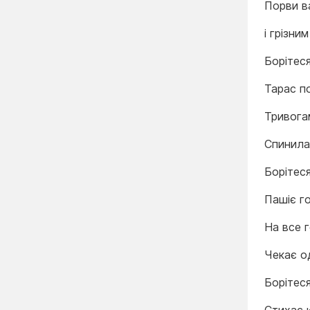
Порви ва
і грізни
Борітес
Тарас по
Тривога
Спинилас
Борітеся
Пашіє г
На все г
Чекає о
Борітес