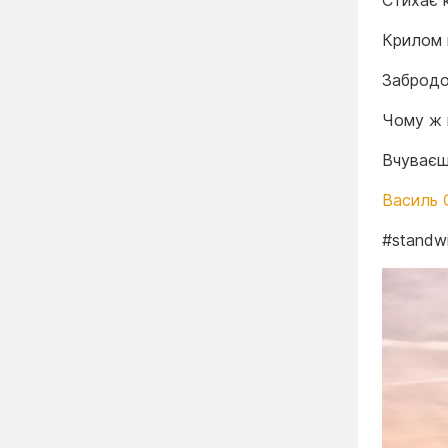
Стихає к
Крилом п
Забродо
Чому ж 
Вчуваєш 
Василь 
#standwi