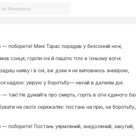
 — поборете! Мені Тарас порадив у безсонній ночі,
мов сонця, горіли очі й пашіло тіло в їхньому вогні.
радиш наяву і в сні, аж доки я не виповнюсь зневірою,
ся надією: увірую у боротьбу— нехай в далекім дні.
 — так! Не думайте про смерть, горіть в огні єдиного ба
увати на своїх скрижалях: постань на прю, на боротьбу,
я — поборете! Постань уярмлений, знедолений, закутий,