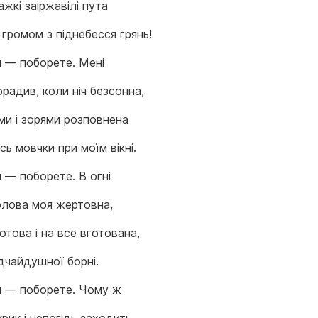
жкі заіржавілі пута
м громом з піднебесся грянь!
я — поборете. Мені
радив, коли ніч безсонна,
ми і зорями розповнена
ь мовчки при моїм вікні.
 — поборете. В огні
олова моя жертовна,
отова і на все вготована,
дчайдушної борні.
я — поборете. Чому ж