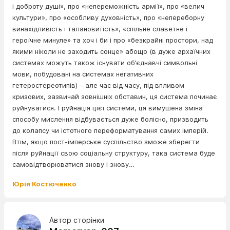
і доброту душі», про «непереможність армії», про «велич
культури», про «особливу духовність», про «непереборну
винахідливість і талановитість», «спільне славетне і
героїчне минуле» та хоч і би і про «безкрайні простори, над
якими ніколи не заходить сонце» абощо (в дуже архаїчних
системах можуть також існувати об’єднавчі символьні
мови, побудовані на системах негативних
гетеростереотипів) – але час від часу, під впливом
кризових, зазвичай зовнішніх обставин, ця система починає
руйнуватися. І руйнація цієї системи, ця вимушена зміна
способу мислення відбувається дуже болісно, призводить
до колапсу чи істотного переформатування самих імперій.
Втім, якщо пост-імперське суспільство зможе зберегти
після руйнації свою соціальну структуру, така система буде
самовідтворюватися знову і знову…
Юрій Костюченко
Автор сторінки