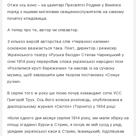
Отже ось воно – на цвинтарі Пресвятої Родини у Вінніпезі
поряд з іншими могилами священнослужителів на самому
початку кладовища.
А тепер про те, автор чи співавтор.
З кількох версій авторства слів «Червоної калини»
основною вважається така. Поет, директор і режисер
Українського театру «Руська бесіда» Степан Чарнецький у
січні 1914 року переробив слова української народної пісні
«Розлилися круті бережечки» та наклав їх на сучасну
музику, щоб завершити цим твором постановку «Сонце
руїни».
В серпні того ж року цю пісню почув командант сотні УСС
Григорій Трух. Ось його власна розповідь, опублікована в
діаспорському журналі «Світло» (Торонто) у 1954 році:
«Коли одного дня місяця серпня 1914 року, ми мали збірку на
площі згаданої бурси в Стрию, я почув як мій сусід у ряді,
урядник української каси в Стрию, Іваницький, підспівував