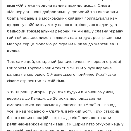
пісні «Ой у лузі червона калина похилилася…». Слова
«Машерують наші добровольці у кривавий тан визволяти
братів українців з московських кайдан» пригадували нам
щодня ту найближчу мету нашого стрілецького здвигу, а
бадьорий тріюмфальний рефрен: «А ми нашу славну Україну
гей-гей розвеселимо!» підносив нас на дусі, розігрівав нам
молоде серце любов’ю до України й рвав до жертви за її
волю».
Тож саме цей, складений (за виключенням першої строфи)
Григорієм Трухом новий текст пісні «Ой у лузі червона
калина» з мелодією С.Чарнецького прийняло Українське
січове стрілецтво як свій гімн.
У 1933 році Григорій Трух, вже будучи в монашому чині,
переїхав до Канади, де 26 років проповідував на
американсько-канадському континенті: «Україна – понад
усе, а над Україною – Святий, великий Бог». Трух створив
багато нових парафій - скрізь, де він їздив, поставали
релігійно-церковні організації. Як щирий патріот-українець у
чернечій рясі завжди звертав пильну увагу на національну