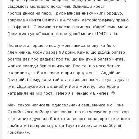
свідомість молодого покоління. Змінивши хрест
проповідника на перо, Трух написав низку книг і брошур,
зокрема «Життя Святих» у 4 томах, автобіографічну працю
«На фронті – Спомини з власного життя», «Українська мова.
Граматика української літературної мови» (1947) та ін.
Після мого першого посту мені написала онучка його
племінника, якому зараз 93 роки. Каже, що дідусь багато
розповідає про дядька: про те, що він дуже багато читав,
майже завжди був із книжкою. Про те, що його батьки
сварились, як його назвати при народженні – Андрій чи
Григорій, і тому, коли той став священником, то узяв друге
ім’я. Дідо дуже хотів віднайти його могилу, і ось Ярина
натрапила на мій пост. Тепер я її чекаю у Вінніпезі 🙂
Мені також написали односельчани священника з с.Гірне
Стрийського району і розповіли, що він заснував у селі хор.
«Це велике духовне багатство нашого села, про яке маємо
пам’ятати і на прикладі отця Труха виховувати майбутні
покоління».