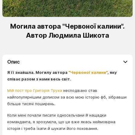
Могила автора "Червоної калини".
Автор Людмила Шикота
Опис
Я її знайшла. Могилу автора
"Червоної калини"
, яку
співає разом з нами весь світ.
Мій пост про Григорія Труха
несподівано став
найпопулярнішим дописом за всю мою історію фб, зібравши
більше тисячі поширень.
Коли мені почали писати односельчани й нащадки
команданта, я зрозуміла, що це вже якась неймовірна
історія і треба їхати й шукати його поховання.