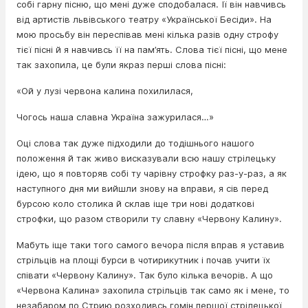
собі гарну пісню, що мені дуже сподобалася. Її він навчивсь
від артистів львівського театру «Української Бесіди». На
мою просьбу він переспівав мені кілька разів одну строфу
тієї пісні й я навчивсь її на пам’ять. Слова тієї пісні, що мене
так захопила, це були якраз перші слова пісні:
«Ой у лузі червона калина похилилася,
Чогось наша славна Україна зажурилася…»
Оці слова так дуже підходили до тодішнього нашого
положення й так живо висказували всю нашу стрілецьку
ідею, що я повторяв собі ту чарівну строфку раз-у-раз, а як
наступного дня ми вийшли знову на вправи, я сів перед
бурсою коло столика й склав іще три нові додаткові
строфки, що разом створили ту славну «Червону Калину».
Мабуть іще таки того самого вечора після вправ я уставив
стрільців на площі бурси в чотирикутник і почав учити їх
співати «Червону Калину». Так було кілька вечорів. А що
«Червона Калина» захопила стрільців так само як і мене, то
незабаром по Стрию розходивсь гомін першої стрілецької