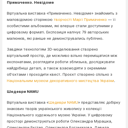
Примаченко. Невідоме
Віртуальна виставка «Примаченко. Невідоме» знайомить з
маловідомою сторінкою
творчості Марії Примаченко
— її
особистими альбомами, які вперше стали доступними у
цифровому форматі. Експозиція налічує 79 авторських
малюнків, які раніше не демонструвались публічно.
Завдяки технологіям 3D-моделювання створено
віртуальний простір, де можливо вільно переміщатися між
експонатами, розглядати роботи зблизька, досліджувати
найдрібніші деталі, а також взаємодіяти з окремими
об'єктами і проходити квест. Проєкт створено спільно з
Національним музеєм декоративного мистецтва України
.
Шедеври NAMU
Віртуальна виставка «
Шедеври NAMU
» представляє добірку
знакових творів українського живопису з колекції
Національного художнього музею України. У цифровому
просторі демонструються роботи Олександра Мурашка,
Олександри Екстер, Олександра Богомазова, Давида