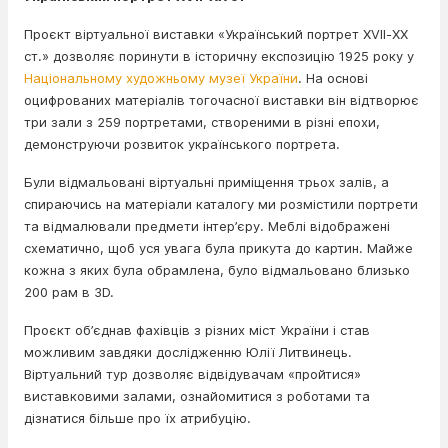
Проєкт віртуальної виставки «Український портрет ХVІІ-ХХ
ст.» дозволяє поринути в історичну експозицію 1925 року у
Національному художньому музеї України
. На основі
оцифрованих матеріалів тогочасної виставки він відтворює
три зали з 259 портретами, створеними в різні епохи,
демонструючи розвиток українського портрета.
Були відмальовані віртуальні приміщення трьох залів, а
спираючись на матеріали каталогу ми розмістили портрети
та відмалювали предмети інтер’єру. Меблі відображені
схематично, щоб уся увага була прикута до картин. Майже
кожна з яких була обрамлена, було відмальовано близько
200 рам в 3D.
Проєкт об’єднав фахівців з різних міст України і став
можливим завдяки дослідженню Юлії Литвинець.
Віртуальний тур дозволяє відвідувачам «пройтися»
виставковими залами, ознайомитися з роботами та
дізнатися більше про їх атрибуцію.