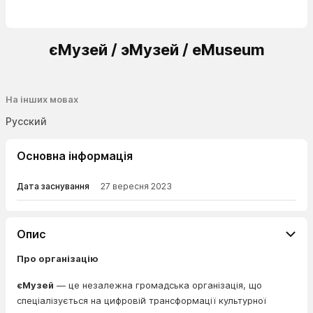
єМузей / эМузей / eMuseum
На інших мовах
Русский
Основна інформація
Дата заснування
27 вересня 2023
Опис
Про організацію
єМузей
— це незалежна громадська організація, що
спеціалізується на цифровій трансформації культурної