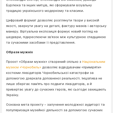
Бурлюка та інших митців, які сформували візуальну
традицію українського модернізму та класики.
Цифровий формат дозволяє розглянути твори у високій
якості, звернути увагу на деталі, фактуру мазків і авторську
манеру. Віртуальна експозиція формує новий погляд на
шедеври, підкреслюючи зв’язок між культурною спадщиною
та сучасними засобами її представлення.
Образи мужніх
Проєкт «Образи мужніх» створений спільно з
Національним
музеєм «Чорнобиль»
дозволяє відвідувачам «приміряти»
костюми ліквідаторів Чорнобильської катастрофи за
допомогою дзеркала доповненої реальності. Ініціатива не
лише зберігає пам’ять про подвиги ліквідаторів, а й
привертає увагу до сучасних героїв, які сьогодні захищають
Україну.
Основна мета проекту – залучення молодіжної аудиторії та
популяризація музейної діяльності за допомогою сучасних