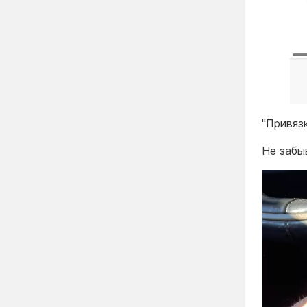
"Привяз
Не забы