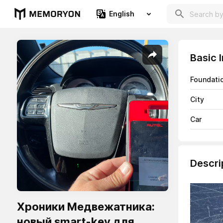
English
Basic 
Foundati
City
Car
Descri
Хроники Медвежатника:
новый smart-key для