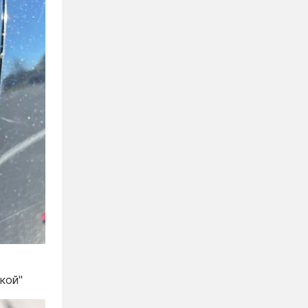
чкой"