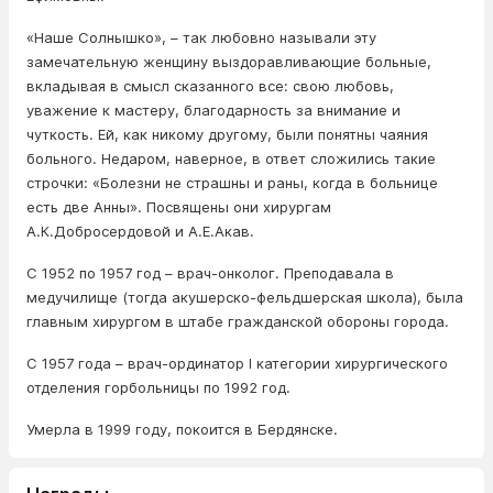
«Наше Солнышко», – так любовно называли эту
замечательную женщину выздоравливающие больные,
вкладывая в смысл сказанного все: свою любовь,
уважение к мастеру, благодарность за внимание и
чуткость. Ей, как никому другому, были понятны чаяния
больного. Недаром, наверное, в ответ сложились такие
строчки: «Болезни не страшны и раны, когда в больнице
есть две Анны». Посвящены они хирургам
А.К.Добросердовой и А.Е.Акав.
С 1952 по 1957 год – врач-онколог. Преподавала в
медучилище (тогда акушерско-фельдшерская школа), была
главным хирургом в штабе гражданской обороны города.
С 1957 года – врач-ординатор І категории хирургического
отделения горбольницы по 1992 год.
Умерла в 1999 году, покоится в Бердянске.