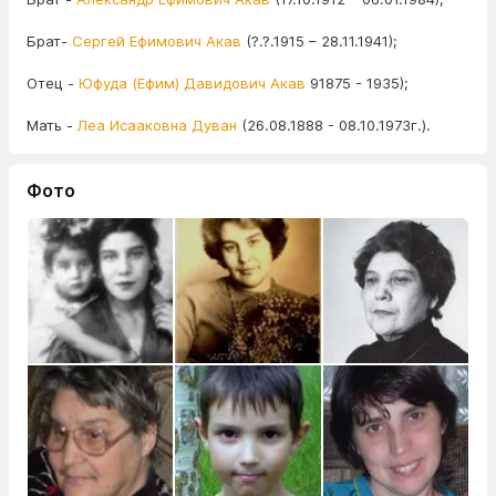
Брат-
Сергей Ефимович Акав
(?.?.1915 – 28.11.1941);
Отец -
Юфуда (Ефим) Давидович Акав
91875 - 1935);
Мать -
Леа Исааковна Дуван
(26.08.1888 - 08.10.1973г.).
Фото