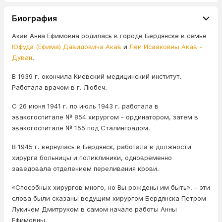
Биография
Акав Анна Ефимовна родилась в городе Бердянске в семье
Юфуда (Ефима) Давидовича Акав
и
Леи Исааковны Акав -
Дуван
.
В 1939 г. окончила Киевский медицинский институт.
Работала врачом в г. Любеч.
С 26 июня 1941 г. по июль 1943 г. работала в
эвакогоспитале № 854 хирургом - ординатором, затем в
эвакогоспитале № 155 под Сталинградом.
В 1945 г. вернулась в Бердянск, работала в должности
хирурга больницы и поликлиники, одновременно
заведовала отделением переливания крови.
«Способных хирургов много, но Вы рождены им быть», – эти
слова были сказаны ведущим хирургом Бердянска Петром
Лукичем Дмитруком в самом начале работы Анны
Ефимовны.