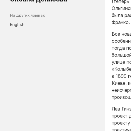
(теперь
Ольгинс
была ра
На других языках
Франко
English
Все нов
особенн
тогда п
большой
улице п
«Колыбе
в 1899 
Киеве, 
неисчер
произош
Лев Гин
проект 
проекту
практич