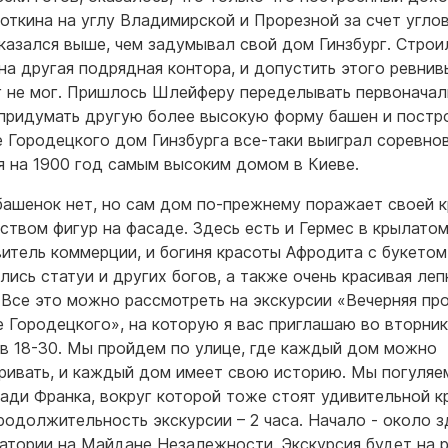
откина на углу Владимирской и Прорезной за счет угло
казался выше, чем задумывал свой дом Гинзбург. Строи
на другая подрядная контора, и допустить этого ревнив
г не мог. Пришлось Шлейферу переделывать первонача
 придумать другую более высокую форму башен и постр
е Городецкого дом Гинзбурга все-таки выиграл соревно
я на 1900 год самым высоким домом в Киеве.
башенок нет, но сам дом по-прежнему поражает своей 
ством фигур на фасаде. Здесь есть и Гермес в крылато
витель коммерции, и богиня красоты Афродита с букетом
лись статуи и других богов, а также очень красивая леп
 Все это можно рассмотреть на экскурсии «Вечерняя пр
е Городецкого», на которую я вас приглашаю во вторник
 в 18-30. Мы пройдем по улице, где каждый дом можно
ривать, и каждый дом имеет свою историю. Мы погуляе
ади Франка, вокруг которой тоже стоят удивительной к
родолжительность экскурсии – 2 часа. Начало - около з
атории на Майдане Незалежности. Экскурсия будет на 