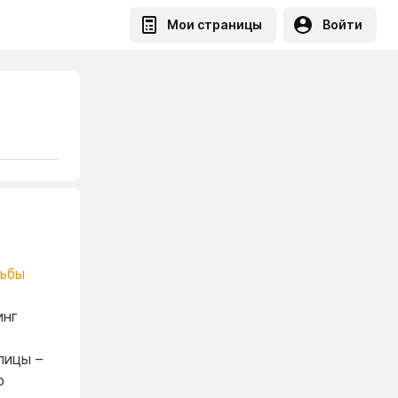
Мои страницы
Войти
ьбы
инг
лицы –
ю