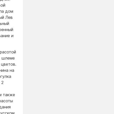
вой
ла дом
ый Лев
льный
оенный
вание и
красотой
м шлеме
 цветов.
нина на
огулка
 2
м также
расоты
дания
русском