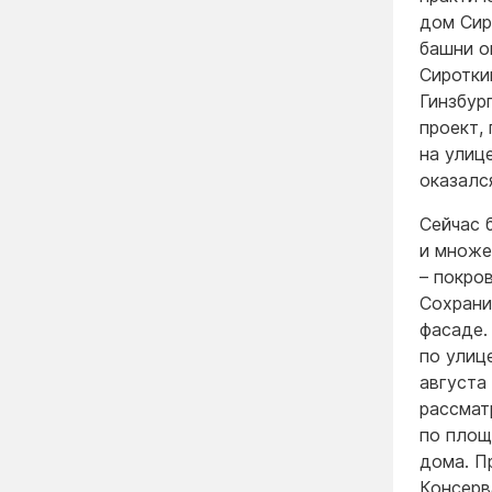
дом Сир
башни о
Сиротки
Гинзбур
проект,
на улиц
оказалс
Сейчас 
и множе
– покро
Сохрани
фасаде.
по улиц
августа
рассмат
по площ
дома. П
Консерв