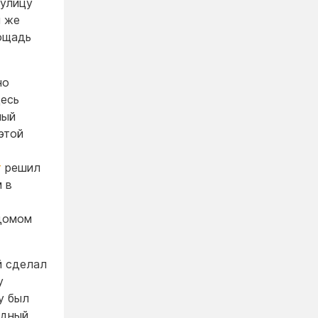
 улицу
м же
ощадь
но
десь
мый
этой
г
решил
 в
 домом
й сделал
у
у был
одный