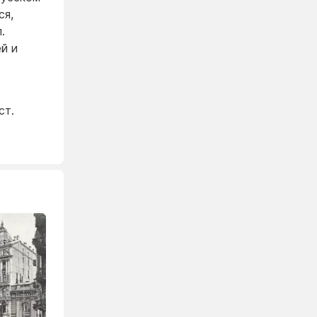
ся,
.
й и
ст.