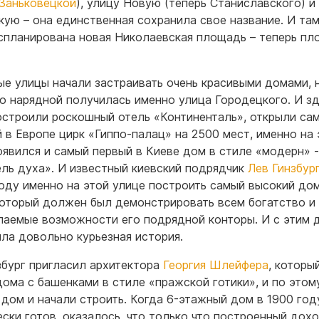
Заньковецкой
), улицу Новую (теперь Станиславского) и
кую – она единственная сохранила свое название. И та
спланирована новая Николаевская площадь – теперь пл
.
ые улицы начали застраивать очень красивыми домами, 
о нарядной получилась именно улица Городецкого. И з
остроили роскошный отель «Континенталь», открыли са
 в Европе цирк «Гиппо-палац» на 2500 мест, именно на 
оявился и самый первый в Киеве дом в стиле «модерн» -
ль духа». И известный киевский подрядчик
Лев Гинзбур
году именно на этой улице построить самый высокий дом
который должен был демонстрировать всем богатство и
паемые возможности его подрядной конторы. И с этим
ла довольно курьезная история.
збург пригласил архитектора
Георгия Шлейфера
, которы
дома с башенками в стиле «пражской готики», и по этом
 дом и начали строить. Когда 6-этажный дом в 1900 год
ески готов, оказалось, что только что построенный дох