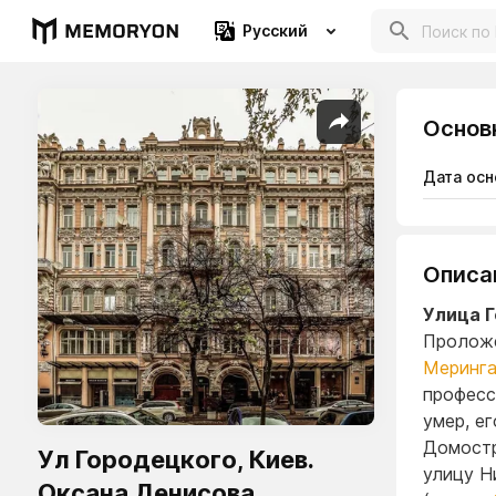
Русский
Основ
Дата осн
Описа
Улица Г
Проложе
Меринг
професс
умер, е
Домостр
Ул Городецкого, Киев.
улицу Н
Оксана Денисова