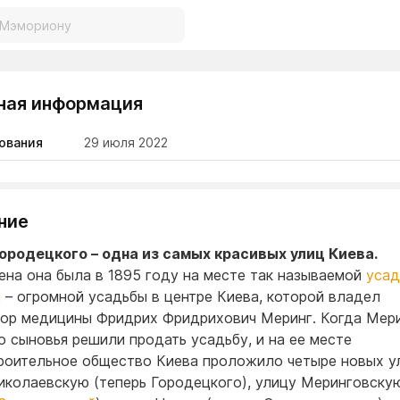
ная информация
ования
29 июля 2022
ние
ородецкого – одна из самых красивых улиц Киева.
на она была в 1895 году на месте так называемой
усад
а
– огромной усадьбы в центре Киева, которой владел
ор медицины Фридрих Фридрихович Меринг. Когда Мер
го сыновья решили продать усадьбу, и на ее месте
оительное общество Киева проложило четыре новых у
иколаевскую (теперь Городецкого), улицу Меринговску