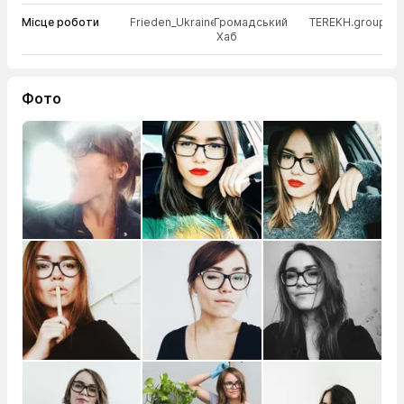
Місце роботи
Frieden_Ukraine
Громадський
TEREKH.group
Хаб
Фото