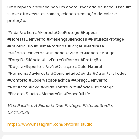
Uma raposa enrolada sob um abeto, rodeada de neve. Uma luz
suave atravessa os ramos, criando sensação de calor e
proteção.
#VidaPacífica #AFlorestaQueProtege #Raposa
#FlorestaDeInverno #PresençaSilenciosa #NaturezaProtege
#CalorNoFrio #CalmaProfunda #ForçaDaNatureza
#SilêncioDeInverno #UnidadeDaVida #Cuidado #Abrigo
#ForçaDoSilêncio #LuzEntreOsRamos #Proteção
#DoçuraESuporte #PazNoCoração #CalorNatural
#HarmoniaDaFloresta #ComunidadeDeVida #CalorParaTodos
#Conforto #ObservaçãoPacífica #AbraçoDeInverno
#NaturezaSuave #AVidaContinua #SilêncioQueProtege
#PivtorakStudio #MemoryOn #PeacefulLife
Vida Pacífica. A Floresta Que Protege. Pivtorak.Studio.
02.12.2025
https://www.instagram.com/pivtorak.studio