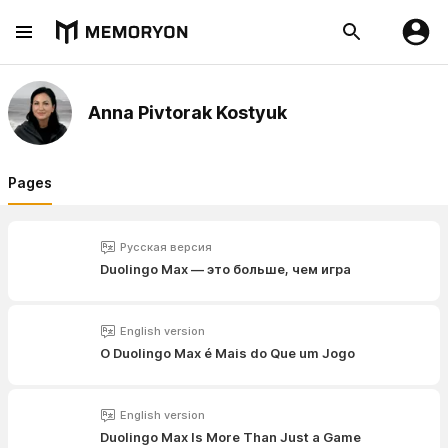
Anna Pivtorak Kostyuk
Pages
Русская версия
Duolingo Max — это больше, чем игра
English version
O Duolingo Max é Mais do Que um Jogo
English version
Duolingo Max Is More Than Just a Game