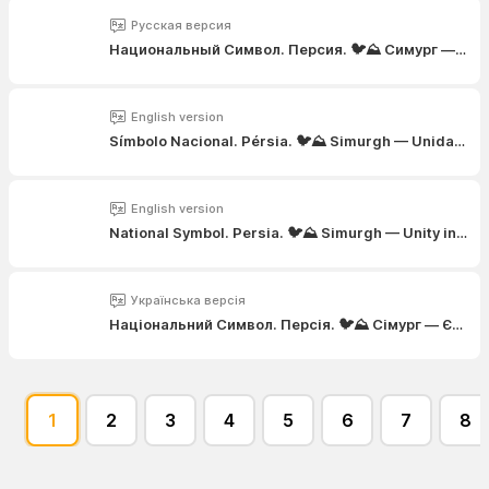
Русская версия
Национальный Символ. Персия. 🐦⛰ Симург — Единство во м...
English version
Símbolo Nacional. Pérsia. 🐦⛰ Simurgh — Unidade na Mult...
English version
National Symbol. Persia. 🐦⛰ Simurgh — Unity in Multipl...
Українська версія
Національний Символ. Персія. 🐦⛰ Сімург — Єдність у мно...
1
2
3
4
5
6
7
8