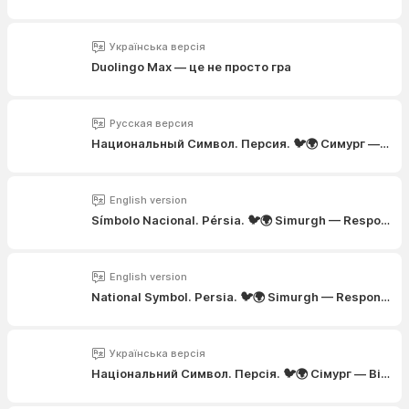
Українська версія
Duolingo Max — це не просто гра
Русская версия
Национальный Символ. Персия. 🐦🌍 Симург — Ответственно...
English version
Símbolo Nacional. Pérsia. 🐦🌍 Simurgh — Responsabilida...
English version
National Symbol. Persia. 🐦🌍 Simurgh — Responsibility ...
Українська версія
Національний Символ. Персія. 🐦🌍 Сімург — Відповідальн...