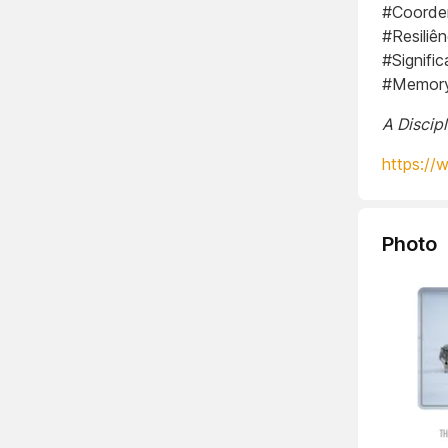
#Coorden
#Resiliê
#Signifi
#Memor
A Discip
https://
Photo