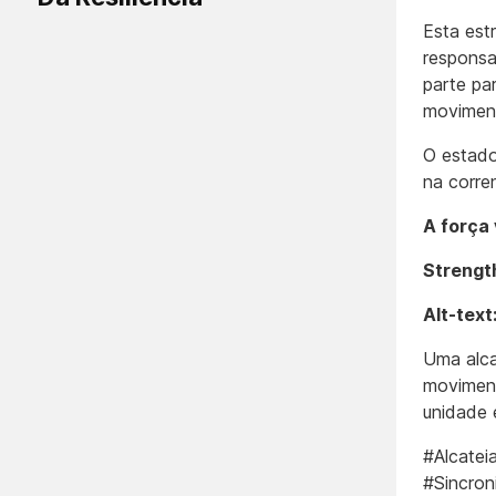
Esta estr
responsa
parte pa
moviment
O estado
na corren
A força
Strength
Alt-text
Uma alca
moviment
unidade 
#Alcatei
#Sincron