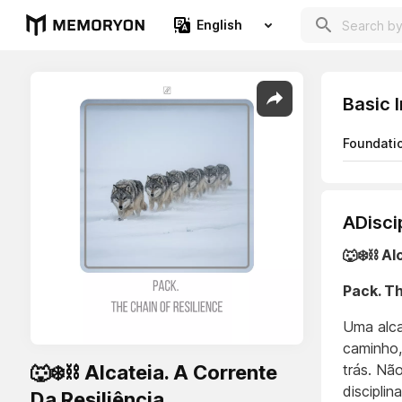
English
Basic 
Foundati
ADisci
🐺❄️⛓️ A
Pack. Th
Uma alca
caminho,
🐺❄️⛓️ Alcateia. A Corrente
trás. Nã
disciplina
Da Resiliência