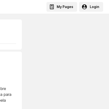
My Pages
Login
abre
ca para
pela