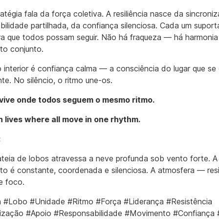
atégia fala da força coletiva. A resiliência nasce da sincroni
bilidade partilhada, da confiança silenciosa. Cada um suport
ra que todos possam seguir. Não há fraqueza — há harmonia
o conjunto.
 interior é confiança calma — a consciência do lugar que se
te. No silêncio, o ritmo une-os.
 vive onde todos seguem o mesmo ritmo.
 lives where all move in one rhythm.
:
teia de lobos atravessa a neve profunda sob vento forte. A 
o é constante, coordenada e silenciosa. A atmosfera — resi
e foco.
a #Lobo #Unidade #Ritmo #Força #Liderança #Resistência
ização #Apoio #Responsabilidade #Movimento #Confiança #