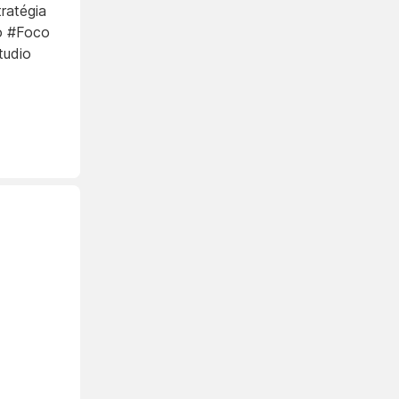
ratégia
so #Foco
tudio