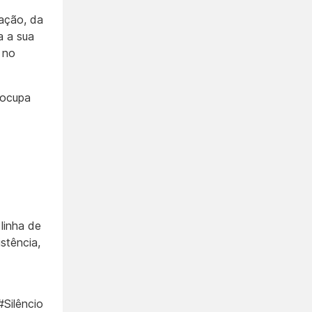
zação, da
a a sua
 no
 ocupa
linha de
stência,
Silêncio