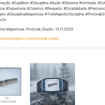
ação #Equilíbrio #Disciplina #Ação #Sistema #Vontade #Est
ncia #Sabedoria #Coletivo #Respeito #Estabilidade #Percur
cado #DisciplinaMajestosa #TheMajesticDiscipline #PivtorakS
yOn
lina Majestosa. Pivtorak.Studio. 13.11.2025
www.instagram.com/pivtorak.studio