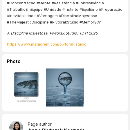
#Concentração #Mente #Resistência #Sobrevivência
#TrabalhoEmEquipe #Unidade #Instinto #Equilíbrio #Preparação
#Inevitabilidade #Vantagem #DisciplinaMajestosa
#TheMajesticDiscipline #PivtorakStudio #MemoryOn
A Disciplina Majestosa. Pivtorak.Studio. 13.11.2025
https://www.instagram.com/pivtorak.studio
Photo
Page author