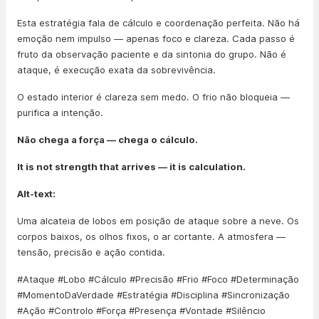
Esta estratégia fala de cálculo e coordenação perfeita. Não há
emoção nem impulso — apenas foco e clareza. Cada passo é
fruto da observação paciente e da sintonia do grupo. Não é
ataque, é execução exata da sobrevivência.
O estado interior é clareza sem medo. O frio não bloqueia —
purifica a intenção.
Não chega a força — chega o cálculo.
It is not strength that arrives — it is calculation.
Alt-text:
Uma alcateia de lobos em posição de ataque sobre a neve. Os
corpos baixos, os olhos fixos, o ar cortante. A atmosfera —
tensão, precisão e ação contida.
#Ataque #Lobo #Cálculo #Precisão #Frio #Foco #Determinação
#MomentoDaVerdade #Estratégia #Disciplina #Sincronização
#Ação #Controlo #Força #Presença #Vontade #Silêncio