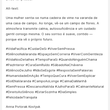
Alt-text:
Uma mulher senta-se numa cadeira de vime na varanda de
uma casa de campo. Ao longe, vê-se um campo de flores. A
atmosfera transmite calma, autossuficiência e um cuidado
gentil consigo mesma. O seu sorriso é suave, contido —
porque ela vê o próprio futuro.
#VidaPacífica #CuidarDeSi #ViverSemPressa
#SilêncioNaVaranda #EspaçoSemCorreria #ViverComGentileza
#VidaNosDetalhes #TempoParaSi #QuandoNinguémChama
#PazInterior #CuraSemRuído #SábadoNaChávena
#SilêncioDeJulho #NãoSeEsgote #RespostaSemPalavras
#HumanidadeEmAção #TempoQueCura #ViverSemExplicar
#SolENaVaranda #CampoAoLonge #CalmaDaManhã
#SemPressa #DescansoNaVida #JulhoParaSi #CalmanteNatural
#DireitoAoSilêncio #EstarSozinha #DiaSimples
#FelicidadeTranquila
Anna Pivtorak Kostyuk