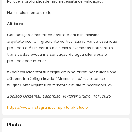
Porque a profundidade não necessita de validação.
Ela simplesmente existe.
Alt-text:
Composição geométrica abstrata em minimalismo
arquitetónico. Um gradiente vertical suave vai da escuridão
profunda até um centro mais claro. Camadas horizontais
translúcidas evocam a sensação de água silenciosa e
profundidade interior.
#ZodíacoOcidental #EnergiaFeminina #ProfundezSilenciosa
#GeometriaDoSignificado #MinimalismoArquitetónico
#SignoComoArquitetura #PivtorakStudio #Escorpiao2025
Zodíaco Ocidental. Escorpião. Pivtorak.Studio. 17.11.2025
https://www.instagram.com/pivtorak.studio
Photo