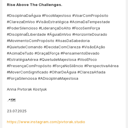
Rise Above The Challenges.
#DisciplinaDaÁguia #FocoMajestoso #VoarComPropósito
#ClarezaEmVoo #VisãoEstratégica #AcimaDaTempestade
#PoderSilencioso #LiderançaDoAlto #FocoSemForça
#DisciplinaÉLiberdade #ÁguiaEmVoo #HorizonteDourado
#MovimentoComPropósito #AsasDaSabedoria
#QuietudeComando #DecidaComClareza #VisãoEAção
#AcimaDeTudo #GraçaEForça #PensamentoElevado
#EstratégiaAérea #QuietudeMajestosa #VooEFoco
#PresençaComPropósito #ForçaNoSilêncio #PerspectivaAérea
#MoverComSignificado #OlharDeÁguia #ClarezaAfiada
#ForçaSilenciosa #ADisciplinaMajestosa
Anna Pivtorak Kostyuk
📍🗺️
23.07.2025
https://www.instagram.com/pivtorak.studio