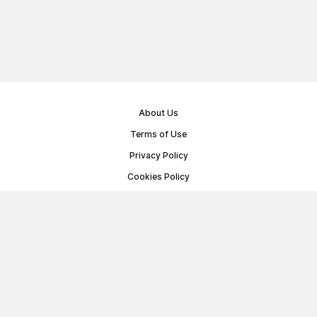
About Us
Terms of Use
Privacy Policy
Cookies Policy
Public Offer Agreement
© Memoryon.net 2021