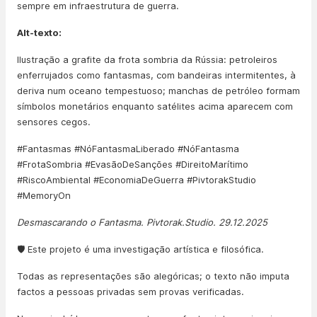
sempre em infraestrutura de guerra.
Alt-texto:
Ilustração a grafite da frota sombria da Rússia: petroleiros
enferrujados como fantasmas, com bandeiras intermitentes, à
deriva num oceano tempestuoso; manchas de petróleo formam
símbolos monetários enquanto satélites acima aparecem com
sensores cegos.
#Fantasmas #NóFantasmaLiberado #NóFantasma
#FrotaSombria #EvasãoDeSanções #DireitoMarítimo
#RiscoAmbiental #EconomiaDeGuerra #PivtorakStudio
#MemoryOn
Desmascarando o Fantasma. Pivtorak.Studio. 29.12.2025
🛡️ Este projeto é uma investigação artística e filosófica.
Todas as representações são alegóricas; o texto não imputa
factos a pessoas privadas sem provas verificadas.