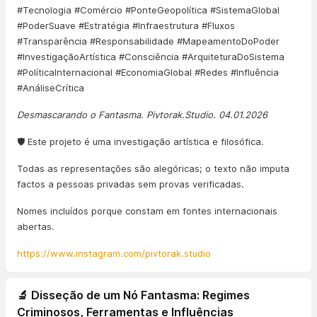
#Tecnologia #Comércio #PonteGeopolítica #SistemaGlobal
#PoderSuave #Estratégia #Infraestrutura #Fluxos
#Transparência #Responsabilidade #MapeamentoDoPoder
#InvestigaçãoArtística #Consciência #ArquiteturaDoSistema
#PolíticaInternacional #EconomiaGlobal #Redes #Influência
#AnáliseCrítica
Desmascarando o Fantasma. Pivtorak.Studio. 04.01.2026
🛡️ Este projeto é uma investigação artística e filosófica.
Todas as representações são alegóricas; o texto não imputa
factos a pessoas privadas sem provas verificadas.
Nomes incluídos porque constam em fontes internacionais
abertas.
https://www.instagram.com/pivtorak.studio
🔬 Disseção de um Nó Fantasma: Regimes
Criminosos, Ferramentas e Influências